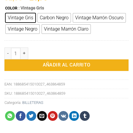
precio
precio
: Vintage Gris
COLOR
original
actual
Vintage Gris
Carbon Negro
Vintage Marrón Oscuro
era:
es:
32,38€.
25,90€.
Vintage Negro
Vintage Marrón Claro
Billetera Vintage de Cuero Minimalista Automática para Tarjetas de
AÑADIR AL CARRITO
EAN:
188685415010027_463864859
SKU:
188685415010027_463864859
Categoría:
BILLETERAS