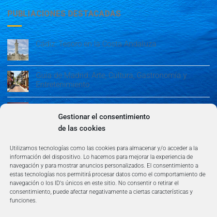
PUBLIACIONES DESTACADAS
Cádiz: Tesoro en la Costa Andaluza
Guía de Madrid: Arte, Cultura, Gastronomía y
Entretenimiento
Guía de Madrid: Arte, Cultura, Gastronomía y
Entretenimiento
Gestionar el consentimiento
de las cookies
Algeciras: Belleza en la Costa del Sol
Utilizamos tecnologías como las cookies para almacenar y/o acceder a la
información del dispositivo. Lo hacemos para mejorar la experiencia de
navegación y para mostrar anuncios personalizados. El consentimiento a
estas tecnologías nos permitirá procesar datos como el comportamiento de
navegación o los ID's únicos en este sitio. No consentir o retirar el
consentimiento, puede afectar negativamente a ciertas características y
funciones.
AVISO LEGAL
POLÍTICA DE PRIVACIDAD
TÉRMINOS Y CONDICIONES
NEWSLETTER
BLOG
CONTACTO