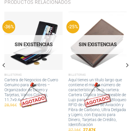
PRODUCTOS RELACIONADOS
-36%
-25%
SIN EXISTENCIAS
SIN EXISTENCIAS
BILLETERAS
BILLETERAS
Cartera de Negocios de Cuero
Aquí tienes un título largo que
Genuino para Hombres –
contiene el mayor número de
Organizador de Dinero y
características de la cartera:
Tarjetas, Varios Colores,
Cartera Clásica Impermeable de
11.7×9.4×1.5 cm
Lujo para Hombres con Bloqueo
RFID de Aluminio de Aviación y
El
El
28,96
€
18,62
€
precio
precio
Fibra de Carbono, Ultra Delgada
original
actual
y Ligero, con Espacio para
era:
es:
Dinero, Tarjetas de Crédito,
28,96€.
18,62€.
Identificación
El
El
37,16
€
27,87
€