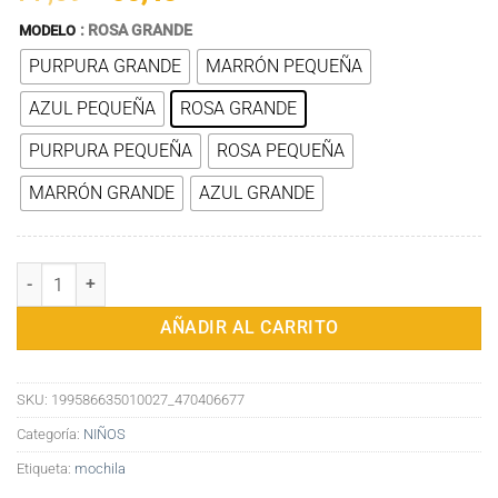
precio
precio
: ROSA GRANDE
MODELO
original
actual
PURPURA GRANDE
MARRÓN PEQUEÑA
era:
es:
77,69€.
60,43€.
AZUL PEQUEÑA
ROSA GRANDE
PURPURA PEQUEÑA
ROSA PEQUEÑA
MARRÓN GRANDE
AZUL GRANDE
Mochila Bebé Hongo: Divertida, Cómoda y Colorida para Aventuras 
AÑADIR AL CARRITO
SKU:
199586635010027_470406677
Categoría:
NIÑOS
Etiqueta:
mochila