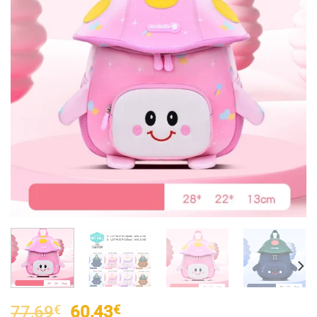
El
El
77,69
€
60,43
€