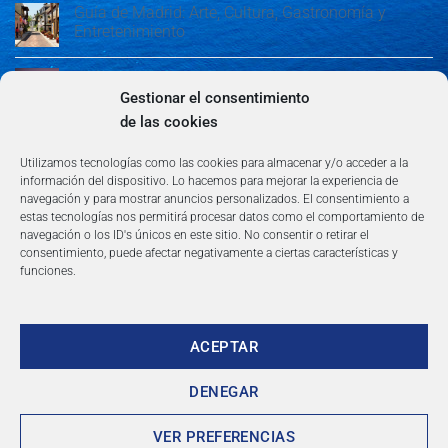
Guía de Madrid: Arte, Cultura, Gastronomía y
Entretenimiento
Guía de Madrid: Arte, Cultura, Gastronomía y
Entretenimiento
Gestionar el consentimiento
de las cookies
Algeciras: Belleza en la Costa del Sol
Utilizamos tecnologías como las cookies para almacenar y/o acceder a la
información del dispositivo. Lo hacemos para mejorar la experiencia de
navegación y para mostrar anuncios personalizados. El consentimiento a
estas tecnologías nos permitirá procesar datos como el comportamiento de
navegación o los ID's únicos en este sitio. No consentir o retirar el
consentimiento, puede afectar negativamente a ciertas características y
funciones.
AVISO LEGAL
POLÍTICA DE PRIVACIDAD
TÉRMINOS Y CONDICIONES
NEWSLETTER
BLOG
CONTACTO
Copyright 2026 ©
360group.es
ACEPTAR
DENEGAR
VER PREFERENCIAS