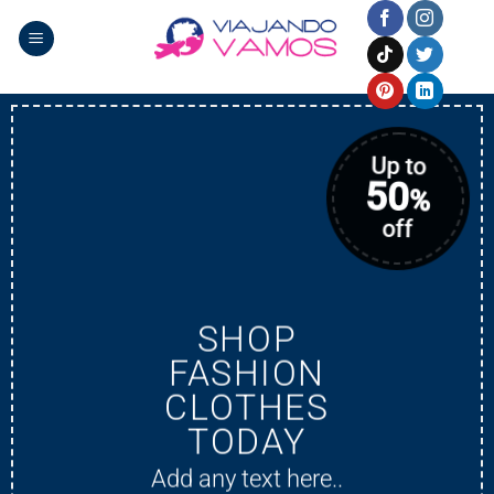
Saltar
al
contenido
Up to
50
%
off
SHOP
FASHION
CLOTHES
TODAY
Add any text here..