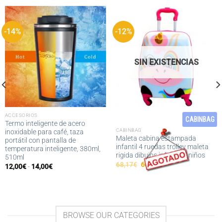
-14%
-12%
SIN EXISTENCIAS
ACCESORIOS
CABINBAG
Termo inteligente de acero
CABINBAG
inoxidable para café, taza
Maleta cabina estampada
portátil con pantalla de
infantil 4 ruedas trolley maleta
temperatura inteligente, 380ml,
rigida dibujos infantiles niños
510ml
El
El
68,17
€
60,15
€
Rango
12,00
€
-
14,00
€
precio
precio
de
original
actual
precios:
era:
es:
desde
68,17€.
60,15€.
12,00€
hasta
14,00€
BROWSE OUR CATEGORIES