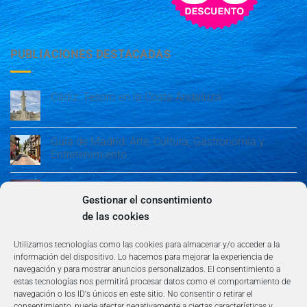
PUBLIACIONES DESTACADAS
Cádiz: Tesoro en la Costa Andaluza
Guía de Madrid: Arte, Cultura, Gastronomía y
Entretenimiento
Guía de Madrid: Arte, Cultura, Gastronomía y
Entretenimiento
Gestionar el consentimiento
de las cookies
Algeciras: Belleza en la Costa del Sol
Utilizamos tecnologías como las cookies para almacenar y/o acceder a la
información del dispositivo. Lo hacemos para mejorar la experiencia de
navegación y para mostrar anuncios personalizados. El consentimiento a
estas tecnologías nos permitirá procesar datos como el comportamiento de
navegación o los ID's únicos en este sitio. No consentir o retirar el
consentimiento, puede afectar negativamente a ciertas características y