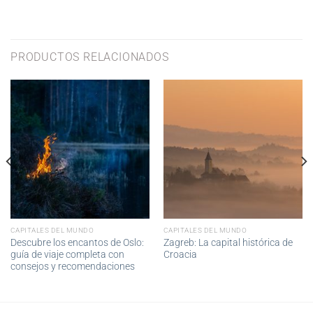
PRODUCTOS RELACIONADOS
CAPITALES DEL MUNDO
CAPITALES DEL MUNDO
Descubre los encantos de Oslo:
Zagreb: La capital histórica de
guía de viaje completa con
Croacia
consejos y recomendaciones