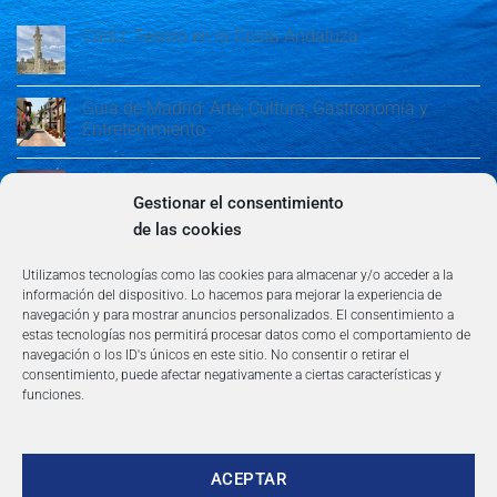
Cádiz: Tesoro en la Costa Andaluza
Guía de Madrid: Arte, Cultura, Gastronomía y
Entretenimiento
Guía de Madrid: Arte, Cultura, Gastronomía y
Entretenimiento
Gestionar el consentimiento
de las cookies
Algeciras: Belleza en la Costa del Sol
Utilizamos tecnologías como las cookies para almacenar y/o acceder a la
información del dispositivo. Lo hacemos para mejorar la experiencia de
navegación y para mostrar anuncios personalizados. El consentimiento a
estas tecnologías nos permitirá procesar datos como el comportamiento de
navegación o los ID's únicos en este sitio. No consentir o retirar el
consentimiento, puede afectar negativamente a ciertas características y
funciones.
AVISO LEGAL
POLÍTICA DE PRIVACIDAD
TÉRMINOS Y CONDICIONES
NEWSLETTER
BLOG
CONTACTO
Copyright 2026 ©
360group.es
ACEPTAR