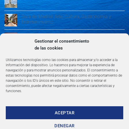
Guía de Madrid: Arte, Cultura, Gastronomía y
Entretenimiento
Guía de Madrid: Arte, Cultura, Gastronomía y
Entretenimiento
Gestionar el consentimiento
de las cookies
Algeciras: Belleza en la Costa del Sol
Utilizamos tecnologías como las cookies para almacenar y/o acceder a la
información del dispositivo. Lo hacemos para mejorar la experiencia de
navegación y para mostrar anuncios personalizados. El consentimiento a
estas tecnologías nos permitirá procesar datos como el comportamiento de
navegación o los ID's únicos en este sitio. No consentir o retirar el
consentimiento, puede afectar negativamente a ciertas características y
funciones.
AVISO LEGAL
POLÍTICA DE PRIVACIDAD
TÉRMINOS Y CONDICIONES
NEWSLETTER
BLOG
CONTACTO
Copyright 2026 ©
360group.es
ACEPTAR
DENEGAR