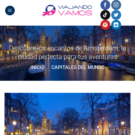
Saltar
al
contenido
Descubre los encantos de Amsterdam: la
ciudad perfecta para tus aventuras
INICIO
/
CAPITALES DEL MUNDO