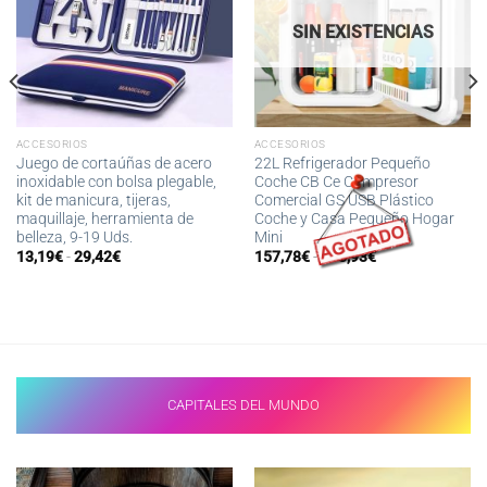
SIN EXISTENCIAS
ACCESORIOS
ACCESORIOS
Juego de cortaúñas de acero
22L Refrigerador Pequeño
inoxidable con bolsa plegable,
Coche CB Ce Compresor
kit de manicura, tijeras,
Comercial GS USB Plástico
maquillaje, herramienta de
Coche y Casa Pequeño Hogar
belleza, 9-19 Uds.
Mini
Rango
Rango
13,19
€
-
29,42
€
157,78
€
-
193,93
€
de
de
precios:
precios:
desde
desde
13,19€
157,78€
hasta
hasta
29,42€
193,93€
CAPITALES DEL MUNDO