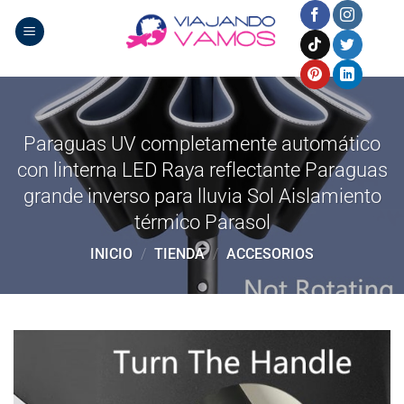
Saltar
al
contenido
Paraguas UV completamente automático
con linterna LED Raya reflectante Paraguas
grande inverso para lluvia Sol Aislamiento
térmico Parasol
INICIO
/
TIENDA
/
ACCESORIOS