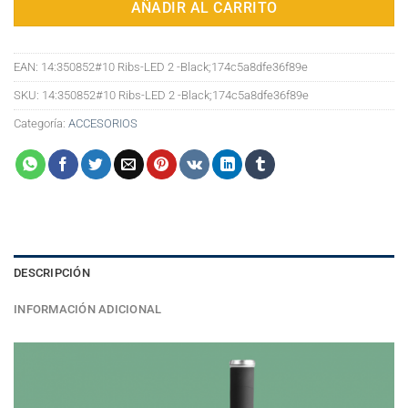
AÑADIR AL CARRITO
EAN:
14:350852#10 Ribs-LED 2 -Black;174c5a8dfe36f89e
SKU:
14:350852#10 Ribs-LED 2 -Black;174c5a8dfe36f89e
Categoría:
ACCESORIOS
DESCRIPCIÓN
INFORMACIÓN ADICIONAL