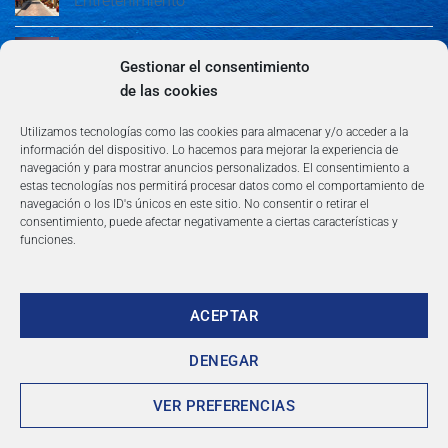
Entretenimiento
Guía de Madrid: Arte, Cultura, Gastronomía y
Entretenimiento
Gestionar el consentimiento
de las cookies
Algeciras: Belleza en la Costa del Sol
Utilizamos tecnologías como las cookies para almacenar y/o acceder a la
información del dispositivo. Lo hacemos para mejorar la experiencia de
navegación y para mostrar anuncios personalizados. El consentimiento a
estas tecnologías nos permitirá procesar datos como el comportamiento de
navegación o los ID's únicos en este sitio. No consentir o retirar el
consentimiento, puede afectar negativamente a ciertas características y
funciones.
AVISO LEGAL
POLÍTICA DE PRIVACIDAD
TÉRMINOS Y CONDICIONES
NEWSLETTER
BLOG
CONTACTO
Copyright 2026 ©
360group.es
ACEPTAR
DENEGAR
VER PREFERENCIAS