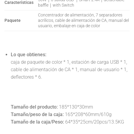
Características
baffle｜with Switch
Concentrador de alimentación, 7 separadores
Paquete
acrílicos, cable de alimentación de CA, manual del
usuario, embalaje en caja de color
Lo que obtienes:
caja de paquete de color * 1, estación de carga USB * 1,
cable de alimentación de CA * 1, manual de usuario * 1,
deflectores * 6.
electrónico multifuncional restaurante escritorio
organizador carga rápida 6 puertos teléfono móvil usb
gran estación de carga
Tamaño del producto:
185*130*30mm
Tamaño/peso de la caja:
165*208*60mm/610g
Tamaño de la caja/Peso:
64*35*25cm/20pcs/13.5KG