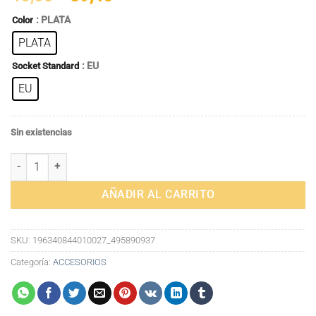
precio
precio
: PLATA
Color
original
actual
PLATA
era:
es:
45,03€.
39,40€.
: EU
Socket Standard
EU
Sin existencias
Estación de carga USB cargador multipuerto USB-c 6 en 1 estación d
AÑADIR AL CARRITO
SKU:
196340844010027_495890937
Categoría:
ACCESORIOS