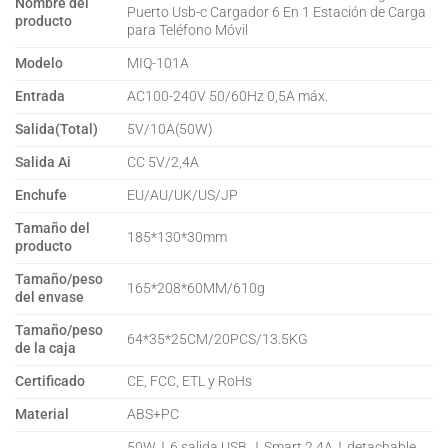
Nombre del
Puerto Usb-c Cargador 6 En 1 Estación de Carga
producto
para Teléfono Móvil
Modelo
MIQ-101A
Entrada
AC100-240V 50/60Hz 0,5A máx.
Salida(Total)
5V/10A(50W)
Salida Ai
CC 5V/2,4A
Enchufe
EU/AU/UK/US/JP
Tamaño del
185*130*30mm
producto
Tamaño/peso
165*208*60MM/610g
del envase
Tamaño/peso
64*35*25CM/20PCS/13.5KG
de la caja
Certificado
CE, FCC, ETL y RoHs
Material
ABS+PC
50W｜6 salida USB ｜Smart 2.4A｜detachable