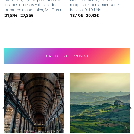
los pies gruesas y duras, dos
maquillaje, herramienta de
tamaños disponibles, Mr. Green
belleza, 9-19 Uds.
Rango
Rango
21,84
€
-
27,35
€
13,19
€
-
29,42
€
de
de
precios:
precios:
desde
desde
21,84€
13,19€
hasta
hasta
27,35€
29,42€
CAPITALES DEL MUNDO