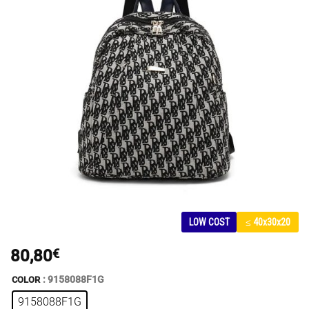
LOW COST
≤ 40x30x20
80,80
€
: 9158088F1G
COLOR
9158088F1G