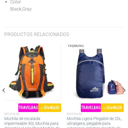
Color
Black,Gray
PRODUCTOS RELACIONADOS
TRAVELBAG
≤ 55x40x20
TRAVELBAG
≤ 55x40x20
MOCHILAS
MOCHILAS
Mochila de escalada
Mochila Ligera Plegable de 20L,
impermeable 40L Mochila para
ultraligera, plegable para