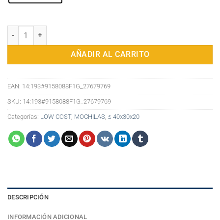
Mochila Estilo Preppy para Mujer: Alta Capacidad, Antirrobo y Mode
AÑADIR AL CARRITO
EAN:
14:193#9158088F1G_27679769
SKU:
14:193#9158088F1G_27679769
Categorías:
LOW COST
,
MOCHILAS
,
≤ 40x30x20
DESCRIPCIÓN
INFORMACIÓN ADICIONAL