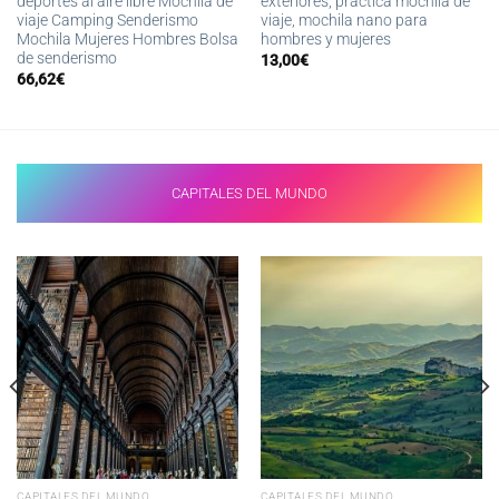
deportes al aire libre Mochila de
exteriores, práctica mochila de
viaje Camping Senderismo
viaje, mochila nano para
Mochila Mujeres Hombres Bolsa
hombres y mujeres
de senderismo
13,00
€
66,62
€
CAPITALES DEL MUNDO
CAPITALES DEL MUNDO
CAPITALES DEL MUNDO