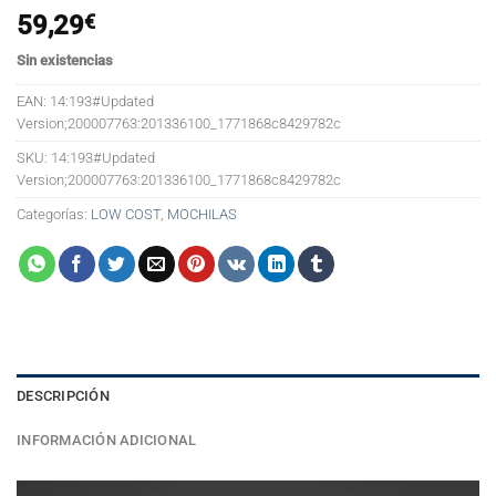
59,29
€
Sin existencias
EAN:
14:193#Updated
Version;200007763:201336100_1771868c8429782c
SKU:
14:193#Updated
Version;200007763:201336100_1771868c8429782c
Categorías:
LOW COST
,
MOCHILAS
DESCRIPCIÓN
INFORMACIÓN ADICIONAL