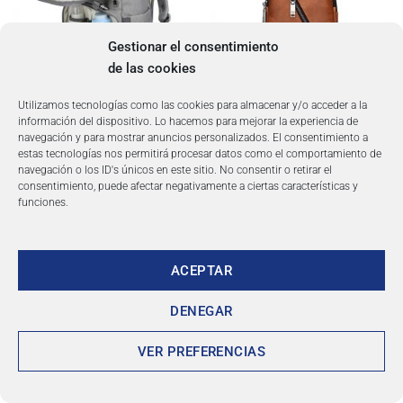
Gestionar el consentimiento
de las cookies
LOW COST
LOW COST
≤ 40x20x25
Utilizamos tecnologías como las cookies para almacenar y/o acceder a la
LOW COST
LOW COST
información del dispositivo. Lo hacemos para mejorar la experiencia de
Bolsa para bebé con interfaz
Bolso de pecho para hombre,
navegación y para mostrar anuncios personalizados. El consentimiento a
USB Bolsa grande para cambiar
bandolera de cuero partido de
estas tecnologías nos permitirá procesar datos como el comportamiento de
pañales de bebé Mochila de
alta calidad
navegación o los ID's únicos en este sitio. No consentir o retirar el
Viaje de maternidad para
54,15
€
consentimiento, puede afectar negativamente a ciertas características y
mamá, bolsas de lactancia
funciones.
50,16
€
ACEPTAR
DENEGAR
CAPITALES DEL MUNDO
VER PREFERENCIAS