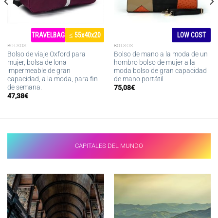
TRAVELBAG
≤ 55x40x20
LOW COST
BOLSOS
BOLSOS
Bolso de viaje Oxford para
Bolso de mano a la moda de un
mujer, bolsa de lona
hombro bolso de mujer a la
impermeable de gran
moda bolso de gran capacidad
capacidad, a la moda, para fin
de mano portátil
de semana.
75,08
€
47,38
€
CAPITALES DEL MUNDO