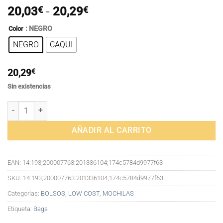
Rango
20,03
€
-
20,29
€
de
: NEGRO
Color
precios:
NEGRO
CAQUI
desde
20,03€
hasta
20,29
€
20,29€
Sin existencias
Mochila de viaje de tela Oxford impermeable para mujer, bandolera d
AÑADIR AL CARRITO
EAN:
14:193;200007763:201336104;174c5784d9977f63
SKU:
14:193;200007763:201336104;174c5784d9977f63
Categorías:
BOLSOS
,
LOW COST
,
MOCHILAS
Etiqueta:
Bags