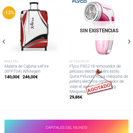
-13%
SIN EXISTENCIAS
MALETAS
ACCESORIOS
Maleta de Cabina x4Fire
Flyco FR5218 removedor de
(XFPT04) Whitegen
pelusas eléctrico Mini estilo
Quita Pelusas Ropa máquina de
Rango
140,00
€
-
246,00
€
de
pellets eléctrica removedor de
precios:
viaje al aire libre Camping
desde
Maquina
140,00€
hasta
29,86
€
246,00€
CAPITALES DEL MUNDO