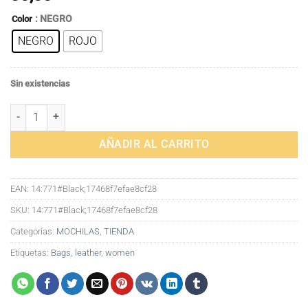
: NEGRO
Color
NEGRO
ROJO
Sin existencias
Mochila antirrobo Simple para mujer, bolso con colgante de oso de d
AÑADIR AL CARRITO
EAN:
14:771#Black;17468f7efae8cf28
SKU:
14:771#Black;17468f7efae8cf28
Categorías:
MOCHILAS
,
TIENDA
Etiquetas:
Bags
,
leather
,
women