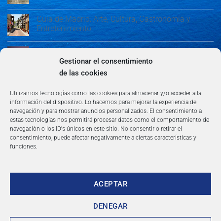
Guía de Madrid: Arte, Cultura, Gastronomía y
Entretenimiento
Guía de Madrid: Arte, Cultura, Gastronomía y
Entretenimiento
Gestionar el consentimiento
de las cookies
Algeciras: Belleza en la Costa del Sol
Utilizamos tecnologías como las cookies para almacenar y/o acceder a la
información del dispositivo. Lo hacemos para mejorar la experiencia de
navegación y para mostrar anuncios personalizados. El consentimiento a
estas tecnologías nos permitirá procesar datos como el comportamiento de
navegación o los ID's únicos en este sitio. No consentir o retirar el
consentimiento, puede afectar negativamente a ciertas características y
funciones.
AVISO LEGAL
POLÍTICA DE PRIVACIDAD
TÉRMINOS Y CONDICIONES
NEWSLETTER
BLOG
CONTACTO
Copyright 2026 ©
360group.es
ACEPTAR
DENEGAR