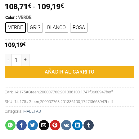
Rango
108,71
€
-
109,19
€
de
: VERDE
Color
precios:
VERDE
GRIS
BLANCO
ROSA
desde
108,71€
hasta
109,19
€
109,19€
Maleta de mano Mixi para hombre y mujer, equipaje rodante de 18 p
AÑADIR AL CARRITO
EAN:
14:175#Green;200007763:201336100;1747f3668947beff
SKU:
14:175#Green;200007763:201336100;1747f3668947beff
Categoría:
MALETAS