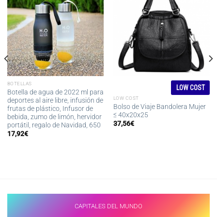
BOTELLAS
LOW COST
Botella de agua de 2022 ml para
LOW COST
deportes al aire libre, infusión de
Bolso de Viaje Bandolera Mujer
frutas de plástico, Infusor de
≤ 40x20x25
bebida, zumo de limón, hervidor
37,56
€
portátil, regalo de Navidad, 650
17,92
€
CAPITALES DEL MUNDO