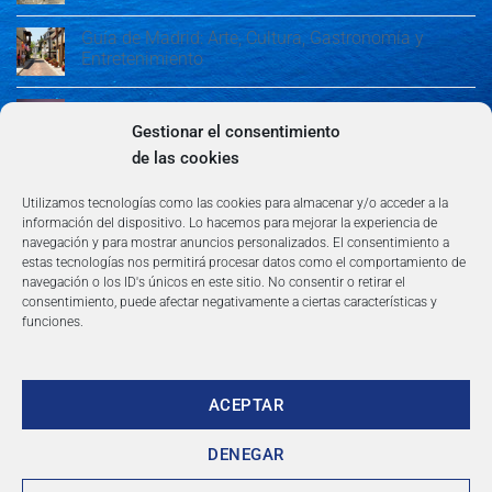
Guía de Madrid: Arte, Cultura, Gastronomía y
Entretenimiento
Guía de Madrid: Arte, Cultura, Gastronomía y
Entretenimiento
Gestionar el consentimiento
de las cookies
Algeciras: Belleza en la Costa del Sol
Utilizamos tecnologías como las cookies para almacenar y/o acceder a la
información del dispositivo. Lo hacemos para mejorar la experiencia de
navegación y para mostrar anuncios personalizados. El consentimiento a
estas tecnologías nos permitirá procesar datos como el comportamiento de
navegación o los ID's únicos en este sitio. No consentir o retirar el
consentimiento, puede afectar negativamente a ciertas características y
funciones.
AVISO LEGAL
POLÍTICA DE PRIVACIDAD
TÉRMINOS Y CONDICIONES
NEWSLETTER
BLOG
CONTACTO
Copyright 2026 ©
360group.es
ACEPTAR
DENEGAR