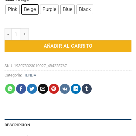
original
actual
Pink
Beige
Purple
Blue
Black
era:
es:
95,17€.
74,02€.
HEC Moda Diseñador Pu Material de cuero Mujeres Bolso al por may
AÑADIR AL CARRITO
SKU:
193073023010027_484228767
Categoría:
TIENDA
DESCRIPCIÓN