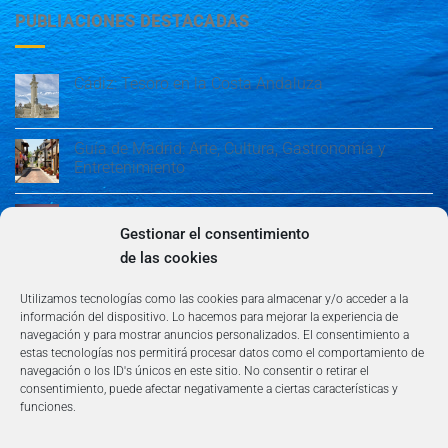
PUBLIACIONES DESTACADAS
Cádiz: Tesoro en la Costa Andaluza
Guía de Madrid: Arte, Cultura, Gastronomía y
Entretenimiento
Guía de Madrid: Arte, Cultura, Gastronomía y
Entretenimiento
Gestionar el consentimiento
de las cookies
Algeciras: Belleza en la Costa del Sol
Utilizamos tecnologías como las cookies para almacenar y/o acceder a la
información del dispositivo. Lo hacemos para mejorar la experiencia de
navegación y para mostrar anuncios personalizados. El consentimiento a
estas tecnologías nos permitirá procesar datos como el comportamiento de
navegación o los ID's únicos en este sitio. No consentir o retirar el
consentimiento, puede afectar negativamente a ciertas características y
funciones.
AVISO LEGAL
POLÍTICA DE PRIVACIDAD
TÉRMINOS Y CONDICIONES
NEWSLETTER
BLOG
CONTACTO