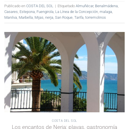
Publicado en
COSTA DEL SOL
|
Etiquetado
Almuñécar
,
Benalmádena
,
Casares
,
Estepona
,
Fuengirola
,
La Línea de la Concepción
,
malaga
,
Manilva
,
Marbella
,
Mijas
,
nerja
,
San Roque
,
Tarifa
,
torremolinos
COSTA DEL SOL
Los encantos de Nerja: playas, gastronomía