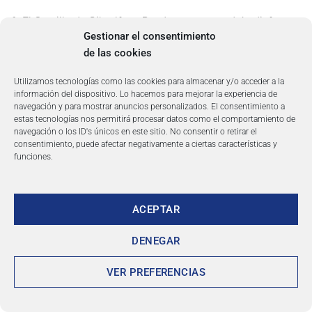
6. El Castillo de Gibralfaro: Desde su torre, podrás disfrutar
Gestionar el consentimiento
de una vista panorámica impresionante de la ciudad y del
de las cookies
mar.
Utilizamos tecnologías como las cookies para almacenar y/o acceder a la
7. El Parque de Málaga: Una de las atracciones más
información del dispositivo. Lo hacemos para mejorar la experiencia de
populares de la ciudad es este hermoso parque, que ofrece
navegación y para mostrar anuncios personalizados. El consentimiento a
estas tecnologías nos permitirá procesar datos como el comportamiento de
jardines y fuentes, además de un mini zoo.
navegación o los ID's únicos en este sitio. No consentir o retirar el
consentimiento, puede afectar negativamente a ciertas características y
Si visitas Málaga, no puedes dejar de conocer estos
funciones.
lugares de interés turístico imprescindibles para conocer
mejor la ciudad.
ACEPTAR
DENEGAR
Publicado en
COSTA DEL SOL
|
Etiquetado
Almuñécar
,
Benalmádena
,
Casares
,
Estepona
,
Fuengirola
,
La Línea de la Concepción
,
malaga
,
Manilva
,
Marbella
,
Mijas
,
nerja
,
San Roque
,
Tarifa
,
torremolinos
VER PREFERENCIAS