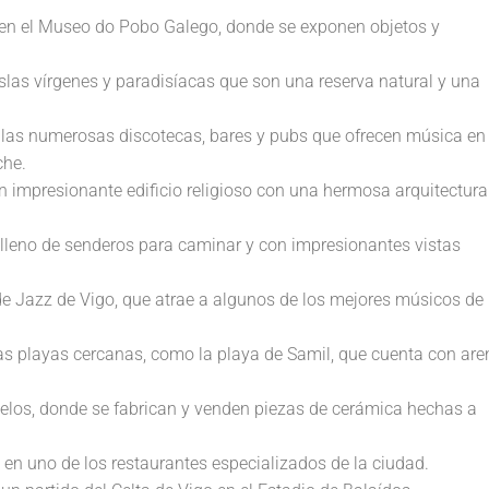
ia en el Museo do Pobo Galego, donde se exponen objetos y
islas vírgenes y paradisíacas que son una reserva natural y una
en las numerosas discotecas, bares y pubs que ofrecen música en
che.
un impresionante edificio religioso con una hermosa arquitectura
 lleno de senderos para caminar y con impresionantes vistas
l de Jazz de Vigo, que atrae a algunos de los mejores músicos de
 las playas cercanas, como la playa de Samil, que cuenta con are
delos, donde se fabrican y venden piezas de cerámica hechas a
a en uno de los restaurantes especializados de la ciudad.