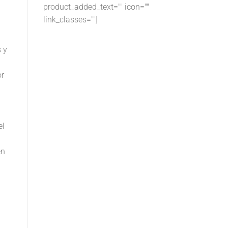
product_added_text="" icon=""
link_classes=""]
 y
or
el
en