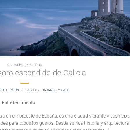
CIUDADES DE ESPAÑA
esoro escondido de Galicia
SEPTIEMBRE 27, 2023
BY
VIAJANDO VAMOS
y Entretenimiento
cia en el noroeste de España, es una ciudad vibrante y cosmopol
des para todos los gustos. Desde su rica historia y arquitectura