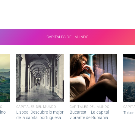
CAPITALES DEL MUNDO
DO
CAPITALES DEL MUNDO
CAPITALES DEL MUNDO
CAPIT
ino
Lisboa: Descubre lo mejor
Bucarest – La capital
Tokio:
de la capital portuguesa
vibrante de Rumania