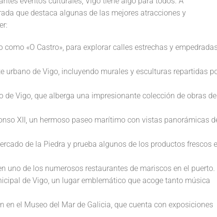
tes eventos culturales, Vigo tiene algo para todos. A
rada que destaca algunas de las mejores atracciones y
er:
do como «O Castro», para explorar calles estrechas y empedradas
te urbano de Vigo, incluyendo murales y esculturas repartidas p
 de Vigo, que alberga una impresionante colección de obras de
lfonso XII, un hermoso paseo marítimo con vistas panorámicas d
ercado de la Piedra y prueba algunos de los productos frescos 
n uno de los numerosos restaurantes de mariscos en el puerto.
unicipal de Vigo, un lugar emblemático que acoge tanto música
ión en el Museo del Mar de Galicia, que cuenta con exposiciones