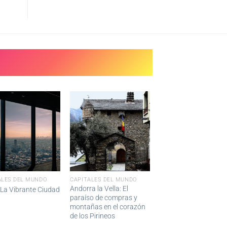
ALES DEL MUNDO
CAPITALES DEL MUNDO
Andorra la Vella: El
 La Vibrante Ciudad
paraíso de compras y
montañas en el corazón
de los Pirineos