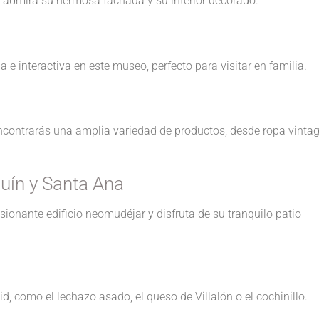
y admira su hermosa fachada y su interior decorado.
 e interactiva en este museo, perfecto para visitar en familia.
encontrarás una amplia variedad de productos, desde ropa vinta
uín y Santa Ana
sionante edificio neomudéjar y disfruta de su tranquilo patio
id, como el lechazo asado, el queso de Villalón o el cochinillo.