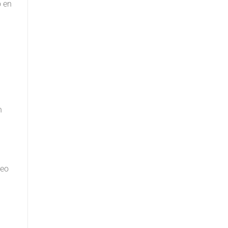
o en
n
seo