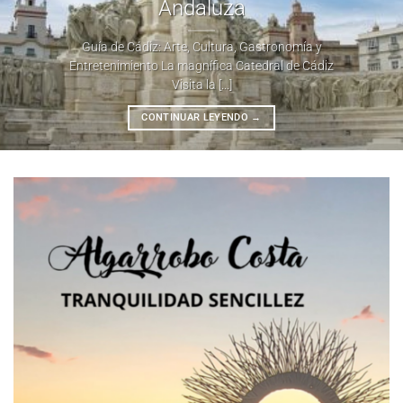
Andaluza
Guía de Cádiz: Arte, Cultura, Gastronomía y
Entretenimiento La magnífica Catedral de Cádiz
Visita la [...]
CONTINUAR LEYENDO
→