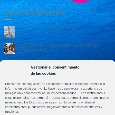
PUBLIACIONES DESTACADAS
Cádiz: Tesoro en la Costa Andaluza
Guía de Madrid: Arte, Cultura, Gastronomía y
Entretenimiento
Guía de Madrid: Arte, Cultura, Gastronomía y
Entretenimiento
Gestionar el consentimiento
de las cookies
Algeciras: Belleza en la Costa del Sol
Utilizamos tecnologías como las cookies para almacenar y/o acceder a la
información del dispositivo. Lo hacemos para mejorar la experiencia de
navegación y para mostrar anuncios personalizados. El consentimiento a
estas tecnologías nos permitirá procesar datos como el comportamiento de
navegación o los ID's únicos en este sitio. No consentir o retirar el
consentimiento, puede afectar negativamente a ciertas características y
funciones.
AVISO LEGAL
POLÍTICA DE PRIVACIDAD