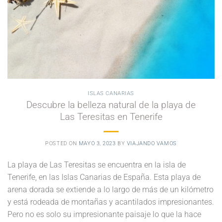
ISLAS CANARIAS
Descubre la belleza natural de la playa de
Las Teresitas en Tenerife
POSTED ON
MAYO 3, 2023
BY
VIAJANDO VAMOS
La playa de Las Teresitas se encuentra en la isla de
Tenerife, en las Islas Canarias de España. Esta playa de
arena dorada se extiende a lo largo de más de un kilómetro
y está rodeada de montañas y acantilados impresionantes.
Pero no es solo su impresionante paisaje lo que la hace