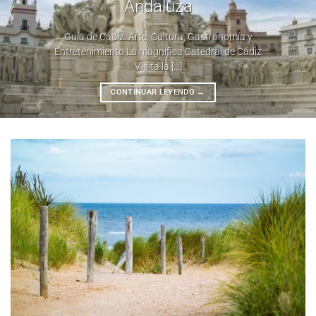
Andaluza
Guía de Cádiz: Arte, Cultura, Gastronomía y
Entretenimiento La magnífica Catedral de Cádiz
Visita la [...]
CONTINUAR LEYENDO
→