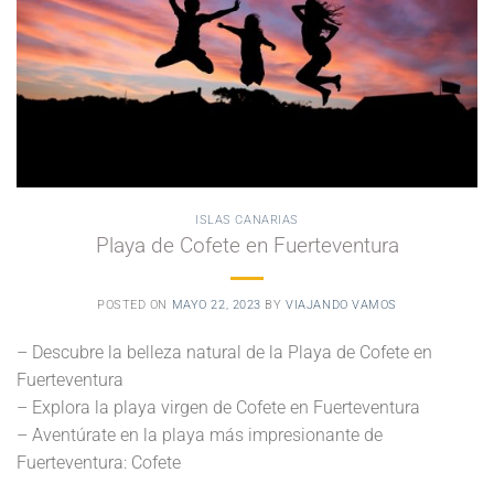
ISLAS CANARIAS
Playa de Cofete en Fuerteventura
POSTED ON
MAYO 22, 2023
BY
VIAJANDO VAMOS
– Descubre la belleza natural de la Playa de Cofete en
Fuerteventura
– Explora la playa virgen de Cofete en Fuerteventura
– Aventúrate en la playa más impresionante de
Fuerteventura: Cofete