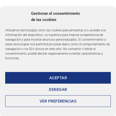
Publicado en
ISLAS CANARIAS
|
Etiquetado
Playa de Cofete
,
Playa de
Gestionar el consentimiento
Famara
,
Playa de las Canteras
,
Playa de Las Teresitas
,
Playa de
de las cookies
Maspalomas
,
Playa de Papagayo
,
Playa de Puerto Naos
,
Playa de
Sotavento
,
Playa del Inglés
,
Playa del Reducto
Utilizamos tecnologías como las cookies para almacenar y/o acceder a la
información del dispositivo. Lo hacemos para mejorar la experiencia de
navegación y para mostrar anuncios personalizados. El consentimiento a
1
2
estas tecnologías nos permitirá procesar datos como el comportamiento de
navegación o los ID's únicos en este sitio. No consentir o retirar el
consentimiento, puede afectar negativamente a ciertas características y
funciones.
ARTÍCULOS DE VIAJE
CIUDADES DE ESPAÑA
ACEPTAR
COSTA DEL SOL
DENEGAR
ISLAS CANARIAS
VER PREFERENCIAS