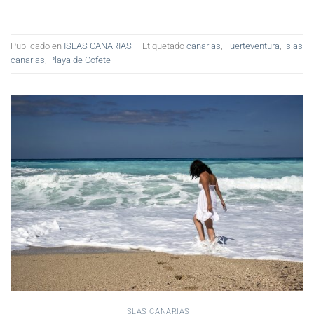
Publicado en
ISLAS CANARIAS
|
Etiquetado
canarias
,
Fuerteventura
,
islas
canarias
,
Playa de Cofete
ISLAS CANARIAS