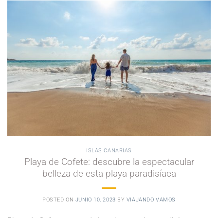
ISLAS CANARIAS
Playa de Cofete: descubre la espectacular
belleza de esta playa paradisíaca
POSTED ON
JUNIO 10, 2023
BY
VIAJANDO VAMOS