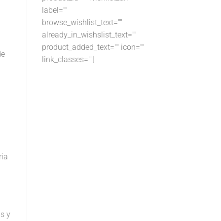
label=""
browse_wishlist_text=""
already_in_wishslist_text=""
product_added_text="" icon=""
de
link_classes=""]
ria
s y