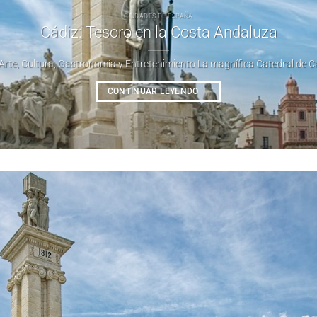
CIUDADES DE ESPAÑA
Cádiz: Tesoro en la Costa Andaluza
Arte, Cultura, Gastronomía y Entretenimiento La magnífica Catedral de Cádiz
CONTINUAR LEYENDO
→