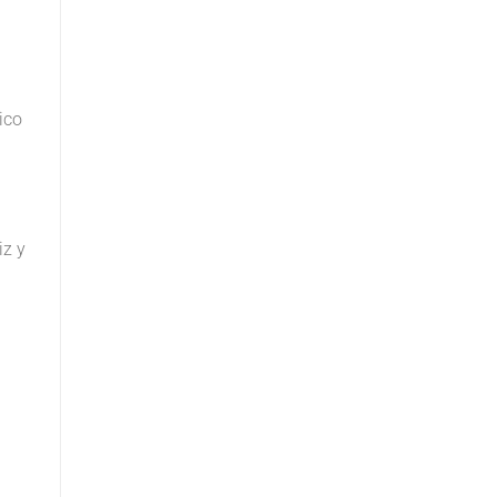
ico
iz y