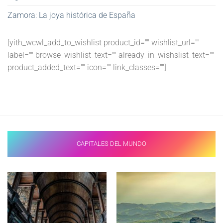
Zamora: La joya histórica de España
[yith_wcwl_add_to_wishlist product_id="" wishlist_url=""
label="" browse_wishlist_text="" already_in_wishslist_text=""
product_added_text="" icon="" link_classes=""]
CAPITALES DEL MUNDO