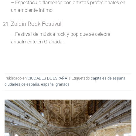
– Espectáculo flamenco con artistas profesionales en
un ambiente íntimo.
Zaidín Rock Festival
– Festival de música rock y pop que se celebra
anualmente en Granada.
Publicado en
CIUDADES DE ESPAÑA
|
Etiquetado
capitales de españa
,
ciudades de españa
,
españa
,
granada