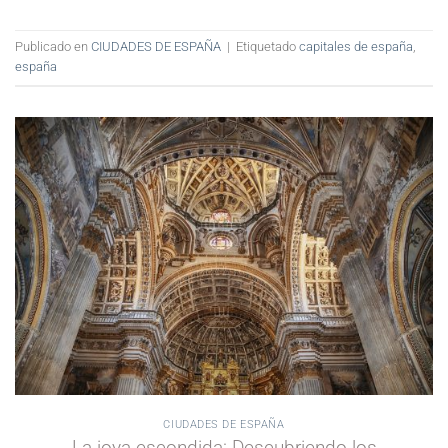
Publicado en
CIUDADES DE ESPAÑA
|
Etiquetado
capitales de españa
,
españa
CIUDADES DE ESPAÑA
La joya escondida: Descubriendo los