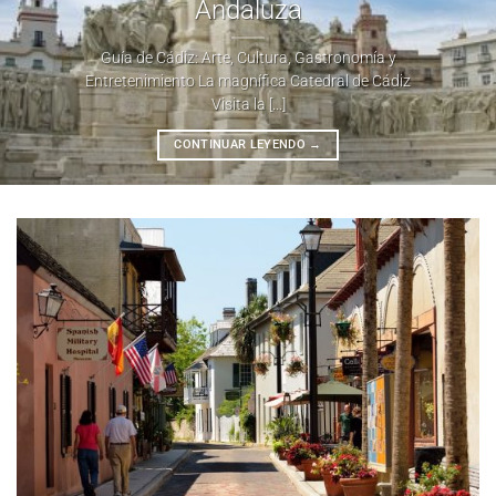
Andaluza
Guía de Cádiz: Arte, Cultura, Gastronomía y
Entretenimiento La magnífica Catedral de Cádiz
Visita la [...]
CONTINUAR LEYENDO
→