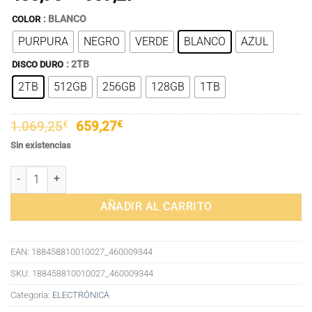
de
: BLANCO
COLOR
precios:
PURPURA
NEGRO
VERDE
BLANCO
AZUL
desde
480,95€
: 2TB
DISCO DURO
hasta
2TB
512GB
256GB
128GB
1TB
659,27€
El
El
1.069,25
€
659,27
€
precio
precio
Sin existencias
original
actual
era:
es:
Portátil 360º 3GN5095 16 Pulgadas Memoria DDR4 12 GB Almacena
1.069,25€.
659,27€.
AÑADIR AL CARRITO
EAN:
188458810010027_460009344
SKU:
188458810010027_460009344
Categoría:
ELECTRÓNICA