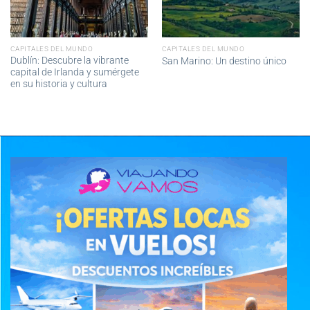
CAPITALES DEL MUNDO
CAPITALES DEL MUNDO
Dublín: Descubre la vibrante
San Marino: Un destino único
capital de Irlanda y sumérgete
en su historia y cultura