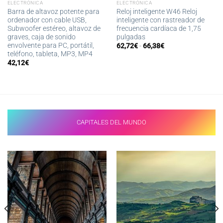
ELECTRÓNICA
ELECTRÓNICA
Barra de altavoz potente para
Reloj inteligente W46 Reloj
ordenador con cable USB,
inteligente con rastreador de
Subwoofer estéreo, altavoz de
frecuencia cardíaca de 1,75
graves, caja de sonido
pulgadas
envolvente para PC, portátil,
Rango
62,72
€
-
66,38
€
de
teléfono, tableta, MP3, MP4
precios:
42,12
€
desde
62,72€
hasta
66,38€
CAPITALES DEL MUNDO