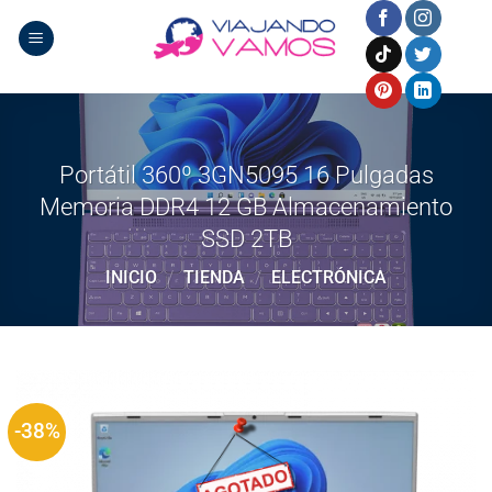
Saltar
al
contenido
Portátil 360º 3GN5095 16 Pulgadas
Memoria DDR4 12 GB Almacenamiento
SSD 2TB
INICIO
/
TIENDA
/
ELECTRÓNICA
-38%