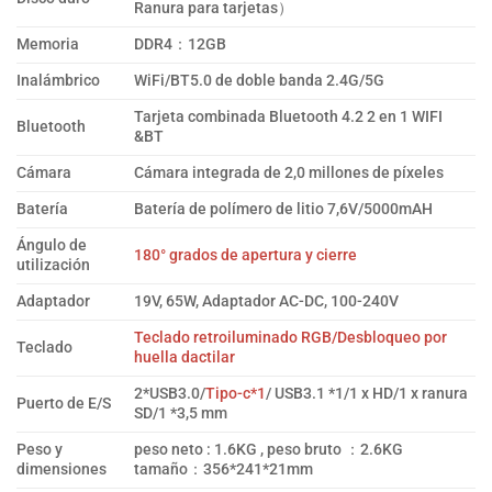
Ranura para tarjetas）
Memoria
DDR4：12GB
Inalámbrico
WiFi/BT5.0 de doble banda 2.4G/5G
Tarjeta combinada Bluetooth 4.2 2 en 1 WIFI
Bluetooth
&BT
Cámara
Cámara integrada de 2,0 millones de píxeles
Batería
Batería de polímero de litio 7,6V/5000mAH
Ángulo de
180° grados de apertura y cierre
utilización
Adaptador
19V, 65W, Adaptador AC-DC, 100-240V
Teclado retroiluminado RGB/Desbloqueo por
Teclado
huella dactilar
2*USB3.0/
Tipo-c*1
/ USB3.1 *1/1 x HD/1 x ranura
Puerto de E/S
SD/1 *3,5 mm
Peso y
peso neto : 1.6KG , peso bruto ：2.6KG
dimensiones
tamaño：356*241*21mm