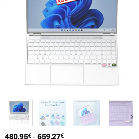
Rango
480,95
€
-
659,27
€