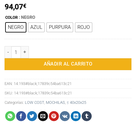
94,07
€
: NEGRO
COLOR
NEGRO
AZUL
PURPURA
ROJO
Mochila Oxford para ordenador para mujer, morral escolar de lona con
AÑADIR AL CARRITO
EAN:
14:193#black;17839c54ba613c21
SKU:
14:193#black;17839c54ba613c21
Categorías:
LOW COST
,
MOCHILAS
,
≤ 40x20x25