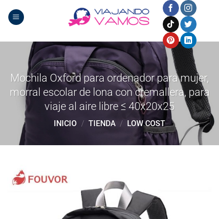
Saltar
al
contenido
Mochila Oxford para ordenador para mujer,
morral escolar de lona con cremallera, para
viaje al aire libre ≤ 40x20x25
INICIO
/
TIENDA
/
LOW COST