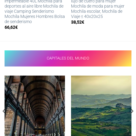
impermeable 40L Mochila para
lujo de cuero para mujer
deportes al aire libre Mochila de
Mochila de moda para mujer
viaje Camping Senderismo
Mochila escolar, Mochila de
Mochila Mujeres Hombres Bolsa
Viaje ≤ 40x20x25
de senderismo
38,52
€
66,62
€
CAPITALES DEL MUNDO