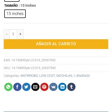
: 15 inches
TAMAÑO
15 inches
Mochila Multicolor Antirrobo: Estilo Happy Travel en Tela Oxford Du
AÑADIR AL CARRITO
EAN:
14:193#Style-I;5:313_20037942
SKU:
14:193#Style-I;5:313_20037942
Categorías:
ANTIRROBO
,
LOW COST
,
MOCHILAS
,
≤ 40x30x20