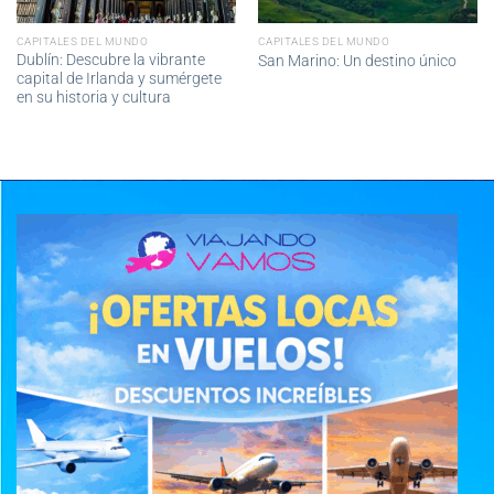
CAPITALES DEL MUNDO
CAPITALES DEL MUNDO
Dublín: Descubre la vibrante
San Marino: Un destino único
capital de Irlanda y sumérgete
en su historia y cultura