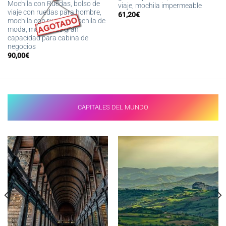
Mochila con Ruedas, bolso de
viaje, mochila impermeable
viaje con ruedas para hombre,
61,20
€
mochila con ruedas, mochila de
moda, mochila de gran
capacidad para cabina de
negocios
90,00
€
CAPITALES DEL MUNDO