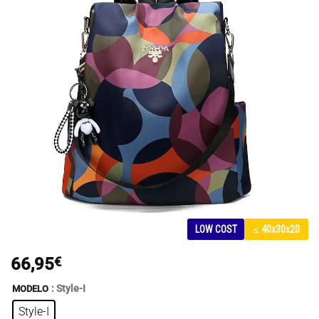
LOW COST
≤ 40x30x20
66,95
€
: Style-I
MODELO
Style-I