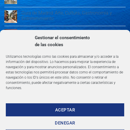
Guía de Madrid: Arte, Cultura, Gastronomía y
Entretenimiento
Guía de Madrid: Arte, Cultura, Gastronomía y
Entretenimiento
Gestionar el consentimiento
de las cookies
Algeciras: Belleza en la Costa del Sol
Utilizamos tecnologías como las cookies para almacenar y/o acceder a la
información del dispositivo. Lo hacemos para mejorar la experiencia de
navegación y para mostrar anuncios personalizados. El consentimiento a
estas tecnologías nos permitirá procesar datos como el comportamiento de
navegación o los ID's únicos en este sitio. No consentir o retirar el
consentimiento, puede afectar negativamente a ciertas características y
funciones.
AVISO LEGAL
POLÍTICA DE PRIVACIDAD
TÉRMINOS Y CONDICIONES
NEWSLETTER
BLOG
CONTACTO
Copyright 2026 ©
360group.es
ACEPTAR
DENEGAR