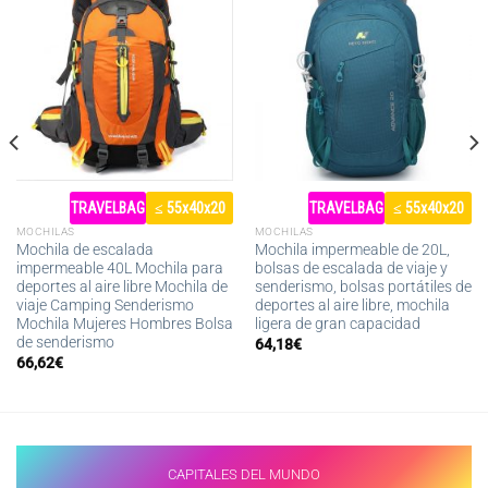
TRAVELBAG
≤ 55x40x20
TRAVELBAG
≤ 55x40x20
MOCHILAS
MOCHILAS
Mochila de escalada
Mochila impermeable de 20L,
impermeable 40L Mochila para
bolsas de escalada de viaje y
deportes al aire libre Mochila de
senderismo, bolsas portátiles de
viaje Camping Senderismo
deportes al aire libre, mochila
Mochila Mujeres Hombres Bolsa
ligera de gran capacidad
de senderismo
64,18
€
66,62
€
CAPITALES DEL MUNDO