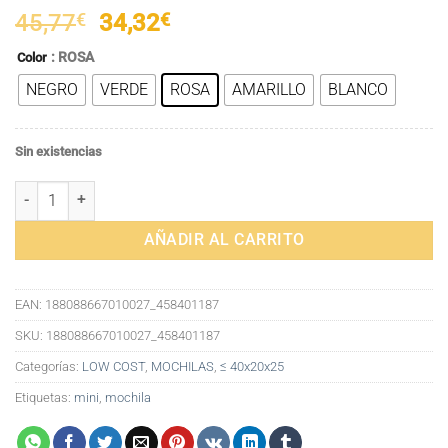
El
El
45,77
€
34,32
€
precio
precio
: ROSA
Color
original
actual
NEGRO
VERDE
ROSA
AMARILLO
BLANCO
era:
es:
45,77€.
34,32€.
Sin existencias
Mochila Mini de Cuero para Mujer - Versátil y Elegante - Ideal para
AÑADIR AL CARRITO
EAN:
188088667010027_458401187
SKU:
188088667010027_458401187
Categorías:
LOW COST
,
MOCHILAS
,
≤ 40x20x25
Etiquetas:
mini
,
mochila