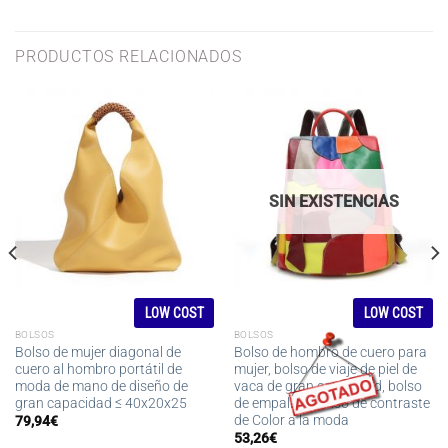
PRODUCTOS RELACIONADOS
SIN EXISTENCIAS
LOW COST
LOW COST
BOLSOS
BOLSOS
Bolso de mujer diagonal de
Bolso de hombro de cuero para
cuero al hombro portátil de
mujer, bolso de viaje de piel de
moda de mano de diseño de
vaca de gran capacidad, bolso
gran capacidad ≤ 40x20x25
de empalme, bolso de contraste
de Color a la moda
79,94
€
53,26
€