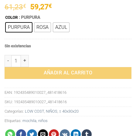
El
El
61,23
€
59,27
€
precio
precio
: PURPURA
COLOR
original
actual
PURPURA
ROSA
AZUL
era:
es:
61,23€.
59,27€.
Sin existencias
Mochila Escolar Infantil mochilas escolares horizontales puesto de 
AÑADIR AL CARRITO
EAN:
192435489010027_481418616
SKU:
192435489010027_481418616
Categorías:
LOW COST
,
NIÑOS
,
≤ 40x30x20
Etiquetas:
mochila
,
niños