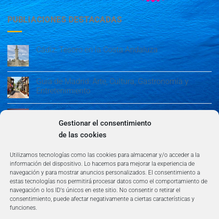
PUBLIACIONES DESTACADAS
Cádiz: Tesoro en la Costa Andaluza
Guía de Madrid: Arte, Cultura, Gastronomía y
Entretenimiento
Guía de Madrid: Arte, Cultura, Gastronomía y
Entretenimiento
Gestionar el consentimiento
de las cookies
Algeciras: Belleza en la Costa del Sol
Utilizamos tecnologías como las cookies para almacenar y/o acceder a la
información del dispositivo. Lo hacemos para mejorar la experiencia de
navegación y para mostrar anuncios personalizados. El consentimiento a
estas tecnologías nos permitirá procesar datos como el comportamiento de
navegación o los ID's únicos en este sitio. No consentir o retirar el
consentimiento, puede afectar negativamente a ciertas características y
funciones.
AVISO LEGAL
POLÍTICA DE PRIVACIDAD