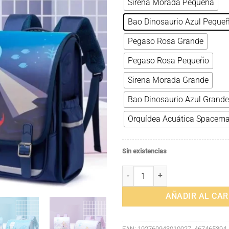
Sirena Morada Pequeña
Bao Dinosaurio Azul Peque
Pegaso Rosa Grande
Pegaso Rosa Pequeño
Sirena Morada Grande
Bao Dinosaurio Azul Grande
Orquídea Acuática Spacem
Sin existencias
Mochila Escolar de Dibujos Anima
AÑADIR AL CAR
EAN:
192760943010027_467465394