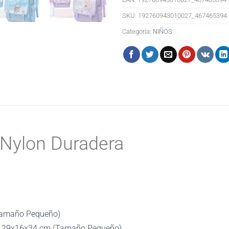
SKU:
192760943010027_467465394
Categoría:
NIÑOS
e Nylon Duradera
(Tamaño Pequeño)
 29x16x34 cm (Tamaño Pequeño)