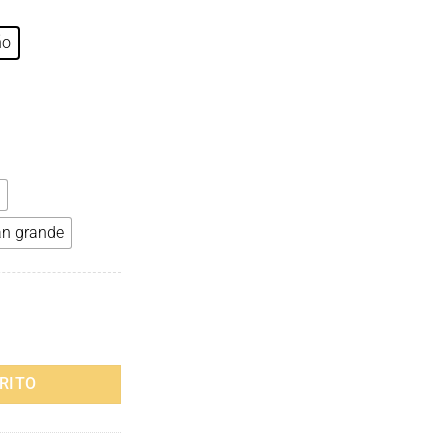
ño
an grande
dos para Viajes: Cuidado de la Columna Vertebral, Estilo Divertido y 
RITO