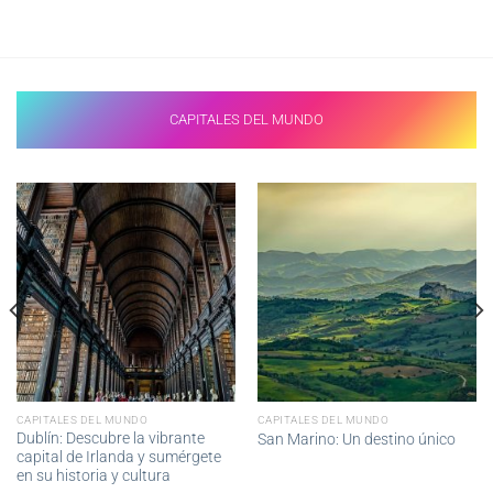
desde
14,28€
hasta
14,47€
CAPITALES DEL MUNDO
CAPITALES DEL MUNDO
CAPITALES DEL MUNDO
Dublín: Descubre la vibrante
San Marino: Un destino único
capital de Irlanda y sumérgete
en su historia y cultura