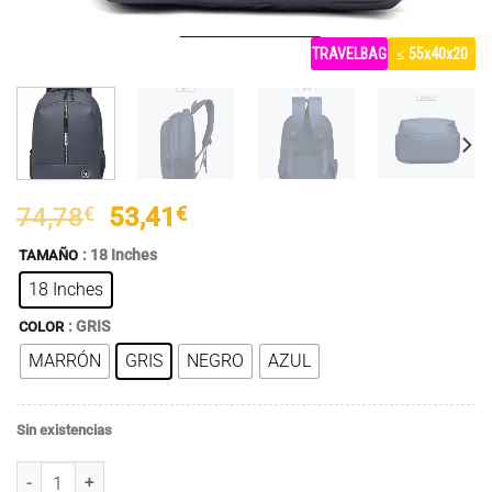
TRAVELBAG
≤ 55x40x20
El
El
74,78
€
53,41
€
precio
precio
: 18 Inches
TAMAÑO
original
actual
18 Inches
era:
es:
74,78€.
53,41€.
: GRIS
COLOR
MARRÓN
GRIS
NEGRO
AZUL
Sin existencias
Mochila Unisex Antirrobo 8553, Impermeable, de Oxford con Cierre d