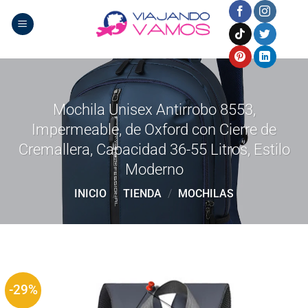
Saltar
al
contenido
Mochila Unisex Antirrobo 8553,
Impermeable, de Oxford con Cierre de
Cremallera, Capacidad 36-55 Litros, Estilo
Moderno
INICIO
/
TIENDA
/
MOCHILAS
-29%