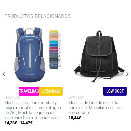
PRODUCTOS RELACIONADOS
TRAVELBAG
≤ 55x40x20
LOW COST
MOCHILAS
LOW COST
Mochila ligera para hombre y
Mochila de lona de mezclilla
mujer, morral resistente al agua
para mujer Mochilas escolares
de 25L, Mochila pequeña de
con cordón
viaje para Caming, senderismo
18,44
€
Rango
14,28
€
-
14,47
€
de
precios: