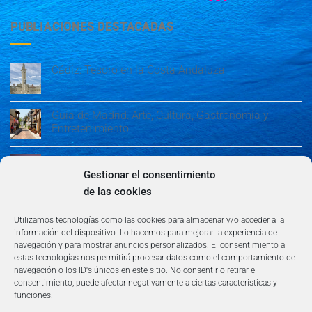
PUBLIACIONES DESTACADAS
Cádiz: Tesoro en la Costa Andaluza
Guía de Madrid: Arte, Cultura, Gastronomía y
Entretenimiento
Guía de Madrid: Arte, Cultura, Gastronomía y
Entretenimiento
Gestionar el consentimiento
de las cookies
Algeciras: Belleza en la Costa del Sol
Utilizamos tecnologías como las cookies para almacenar y/o acceder a la
información del dispositivo. Lo hacemos para mejorar la experiencia de
navegación y para mostrar anuncios personalizados. El consentimiento a
estas tecnologías nos permitirá procesar datos como el comportamiento de
navegación o los ID's únicos en este sitio. No consentir o retirar el
consentimiento, puede afectar negativamente a ciertas características y
funciones.
AVISO LEGAL
POLÍTICA DE PRIVACIDAD