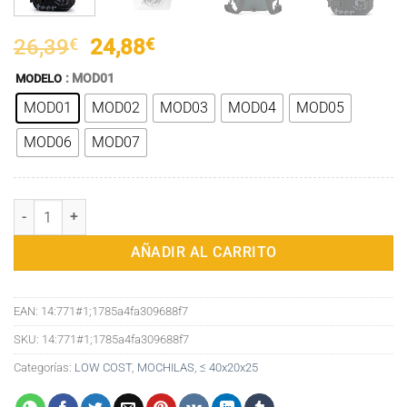
El
El
26,39
€
24,88
€
precio
precio
: MOD01
MODELO
original
actual
MOD01
MOD02
MOD03
MOD04
MOD05
era:
es:
26,39€.
24,88€.
MOD06
MOD07
Mini mochila multifunción para hombre y mujer, morral pequeño de t
AÑADIR AL CARRITO
EAN:
14:771#1;1785a4fa309688f7
SKU:
14:771#1;1785a4fa309688f7
Categorías:
LOW COST
,
MOCHILAS
,
≤ 40x20x25