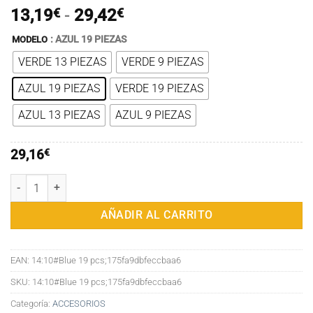
Rango
13,19
€
-
29,42
€
de
: AZUL 19 PIEZAS
MODELO
precios:
VERDE 13 PIEZAS
VERDE 9 PIEZAS
desde
13,19€
AZUL 19 PIEZAS
VERDE 19 PIEZAS
hasta
29,42€
AZUL 13 PIEZAS
AZUL 9 PIEZAS
29,16
€
Juego de cortaúñas de acero inoxidable con bolsa plegable, kit de ma
AÑADIR AL CARRITO
EAN:
14:10#Blue 19 pcs;175fa9dbfeccbaa6
SKU:
14:10#Blue 19 pcs;175fa9dbfeccbaa6
Categoría:
ACCESORIOS