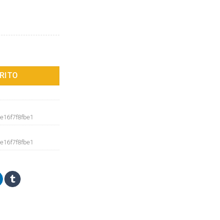
mbre, bandolera de hombro, de marca famosa, tamaño grande, para iP
RITO
e16f7f8fbe1
e16f7f8fbe1