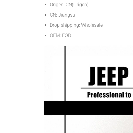
Origen: CN(Origen)
CN: Jiangsu
Drop shipping: Wholesale
OEM: FOB