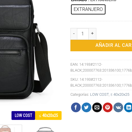
EXTRANJERO
Bolsos de mano de cuero para ho
AÑADIR AL CAR
EAN:
14:193#2112-
BLACK;200007763:201336100;1776b
SKU:
14:193#2112-
BLACK;200007763:201336100;1776b
Categorías:
LOW COST
,
≤ 40x20x25
LOW COST
≤ 40x20x25