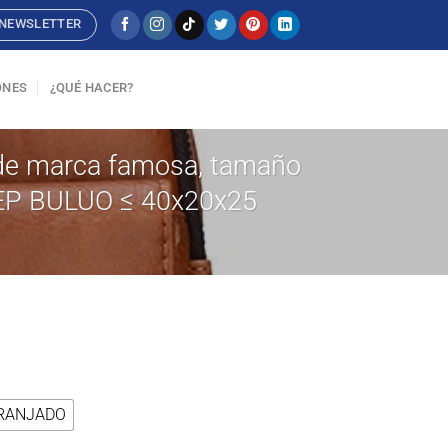
NEWSLETTER
ONES
¿QUÉ HACER?
 de marca famosa, tamaño
JEEP BULUO ≤ 40x20x25
RANJADO