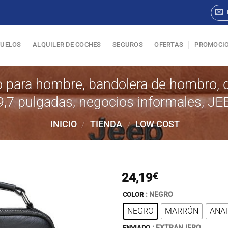
VUELOS
ALQUILER DE COCHES
SEGUROS
OFERTAS
PROMOCI
o para hombre, bandolera de hombro,
 9,7 pulgadas, negocios informales, 
INICIO
/
TIENDA
/
LOW COST
24,19
€
: NEGRO
COLOR
NEGRO
MARRÓN
ANA
: EXTRANJERO
ENVIADO