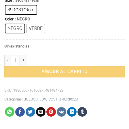
: 39.5*31*9cm
Size
original
actual
39.5*31*9cm
era:
es:
68,91€.
67,16€.
: NEGRO
Color
NEGRO
VERDE
Sin existencias
Bolso Elegante de Mano y Hombro en Cuero PU para Mujer - Impermeab
AÑADIR AL CARRITO
SKU:
193656671010027_481484732
Categorías:
BOLSOS
,
LOW COST
,
≤ 40x30x20