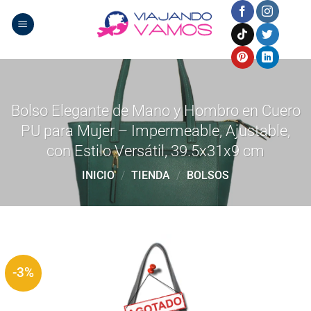
Saltar
al
contenido
Bolso Elegante de Mano y Hombro en Cuero
PU para Mujer – Impermeable, Ajustable,
con Estilo Versátil, 39.5x31x9 cm
INICIO
/
TIENDA
/
BOLSOS
-3%