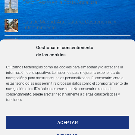
Cádiz: Tesoro en la Costa Andaluza
Guía de Madrid: Arte, Cultura, Gastronomía y
Entretenimiento
Guía de Madrid: Arte, Cultura, Gastronomía y
Entretenimiento
Gestionar el consentimiento
de las cookies
Algeciras: Belleza en la Costa del Sol
Utilizamos tecnologías como las cookies para almacenar y/o acceder a la
información del dispositivo. Lo hacemos para mejorar la experiencia de
navegación y para mostrar anuncios personalizados. El consentimiento a
estas tecnologías nos permitirá procesar datos como el comportamiento de
navegación o los ID's únicos en este sitio. No consentir o retirar el
consentimiento, puede afectar negativamente a ciertas características y
funciones.
AVISO LEGAL
POLÍTICA DE PRIVACIDAD
TÉRMINOS Y CONDICIONES
NEWSLETTER
BLOG
CONTACTO
Copyright 2026 ©
360group.es
ACEPTAR