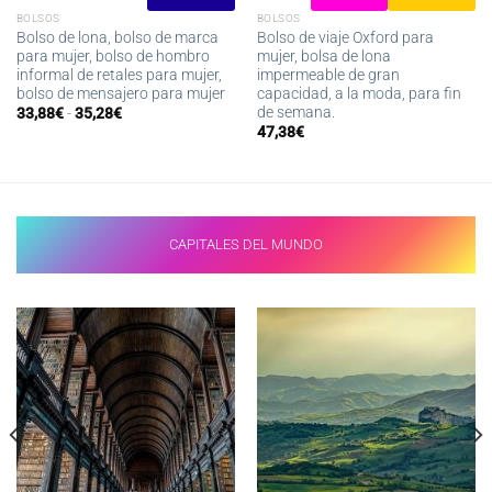
BOLSOS
BOLSOS
Bolso de lona, ​​bolso de marca
Bolso de viaje Oxford para
para mujer, bolso de hombro
mujer, bolsa de lona
informal de retales para mujer,
impermeable de gran
bolso de mensajero para mujer
capacidad, a la moda, para fin
de semana.
Rango
33,88
€
-
35,28
€
de
47,38
€
precios:
desde
33,88€
hasta
35,28€
CAPITALES DEL MUNDO