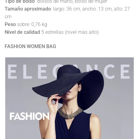
Tipo de bolso
Bolsos de mano, bolso de mujer
Tamaño aproximado
: largo: 36 cm, ancho: 13 cm, alto: 27
cm
Peso
sobre: ​​0,76 kg
Nivel de calidad
5 estrellas (nivel más alto)
FASHION WOMEN BAG