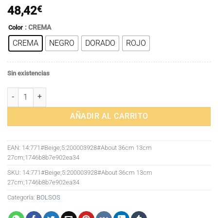
48,42
€
: CREMA
Color
CREMA
NEGRO
DORADO
ROJO
Sin existencias
Bolsos de lujo de mujer bolsos de diseñador PU de cuero suave bol
AÑADIR AL CARRITO
EAN:
14:771#Beige;5:200003928#About 36cm 13cm
27cm;1746b8b7e902ea34
SKU:
14:771#Beige;5:200003928#About 36cm 13cm
27cm;1746b8b7e902ea34
Categoría:
BOLSOS