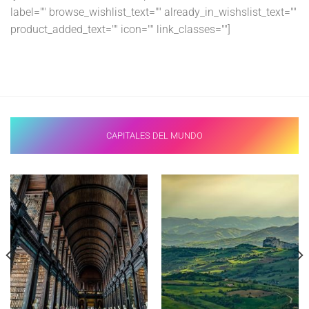
label="" browse_wishlist_text="" already_in_wishslist_text=""
product_added_text="" icon="" link_classes=""]
CAPITALES DEL MUNDO