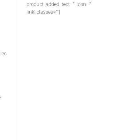
product_added_text="" icon=""
link_classes=""]
les
e