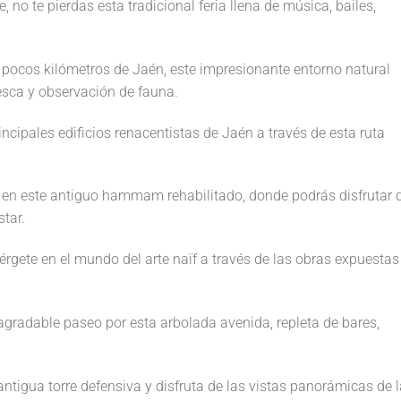
e, no te pierdas esta tradicional feria llena de música, bailes,
pocos kilómetros de Jaén, este impresionante entorno natural
sca y observación de fauna.
ncipales edificios renacentistas de Jaén a través de esta ruta
 en este antiguo hammam rehabilitado, donde podrás disfrutar 
tar.
gete en el mundo del arte naïf a través de las obras expuestas
agradable paseo por esta arbolada avenida, repleta de bares,
antigua torre defensiva y disfruta de las vistas panorámicas de l