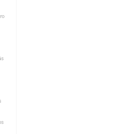
tro
ás
s
os