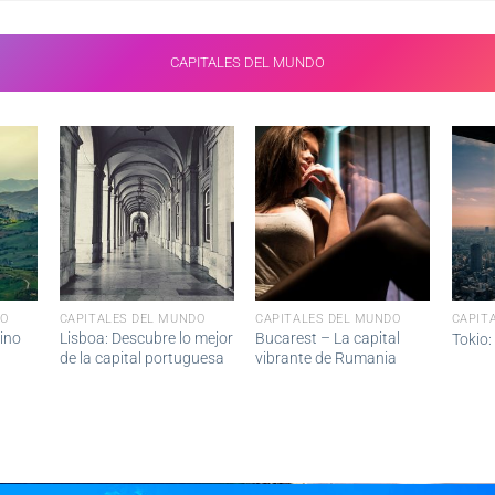
CAPITALES DEL MUNDO
DO
CAPITALES DEL MUNDO
CAPITALES DEL MUNDO
CAPIT
ino
Lisboa: Descubre lo mejor
Bucarest – La capital
Tokio:
de la capital portuguesa
vibrante de Rumania