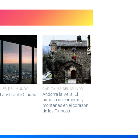
ALES DEL MUNDO
CAPITALES DEL MUNDO
Andorra la Vella: El
 La Vibrante Ciudad
paraíso de compras y
montañas en el corazón
de los Pirineos