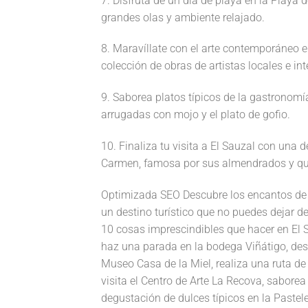
7. Disfruta de un día de playa en la Playa 
grandes olas y ambiente relajado.
8. Maravíllate con el arte contemporáneo 
colección de obras de artistas locales e in
9. Saborea platos típicos de la gastronomí
arrugadas con mojo y el plato de gofio.
10. Finaliza tu visita a El Sauzal con una 
Carmen, famosa por sus almendrados y qu
Optimizada SEO Descubre los encantos de El
un destino turístico que no puedes dejar de
10 cosas imprescindibles que hacer en El Sa
haz una parada en la bodega Viñátigo, desc
Museo Casa de la Miel, realiza una ruta de 
visita el Centro de Arte La Recova, saborea
degustación de dulces típicos en la Pastel