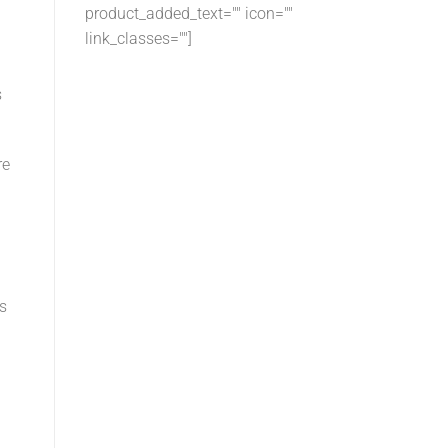
product_added_text="" icon=""
link_classes=""]
s
re
as