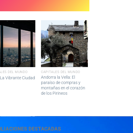
ALES DEL MUNDO
CAPITALES DEL MUNDO
Andorra la Vella: El
 La Vibrante Ciudad
paraíso de compras y
montañas en el corazón
de los Pirineos
BLIACIONES DESTACADAS