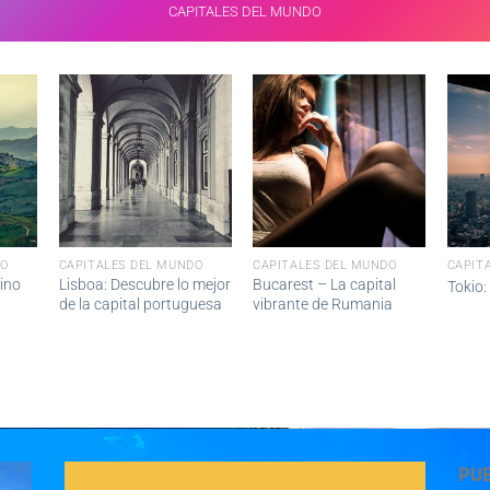
CAPITALES DEL MUNDO
DO
CAPITALES DEL MUNDO
CAPITALES DEL MUNDO
CAPIT
ino
Lisboa: Descubre lo mejor
Bucarest – La capital
Tokio:
de la capital portuguesa
vibrante de Rumania
PU