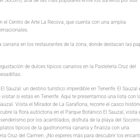
del Socorro, una de las más populares entre los surferos por sus
en el Centro de Arte La Recova, que cuenta con una amplia
ternacionales.
a canaria en los restaurantes de la zona, donde destacan las p
degustación de dulces típicos canarios en la Pastelería Cruz del
esadillas.
 Sauzal: un destino turístico imperdible en Tenerife: El Sauzal 
 visitar si estás en Tenerife. Aquí te presentamos una lista con l
uzal. Visita el Mirador de La Garañona, recorre el casco históri
ubre la flora autóctona en el Parque Botánico El Sauzal, visita 
senderismo por los acantilados, disfruta de la playa del Socorro
 platos típicos de la gastronomía canaria y finaliza con una
ería Cruz del Carmen. ¡No esperes más para descubrir los encan