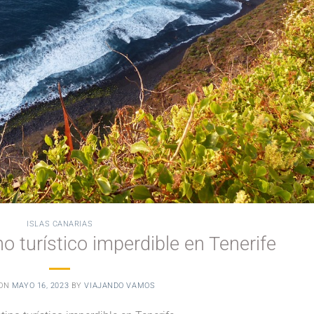
ISLAS CANARIAS
no turístico imperdible en Tenerife
 ON
MAYO 16, 2023
BY
VIAJANDO VAMOS