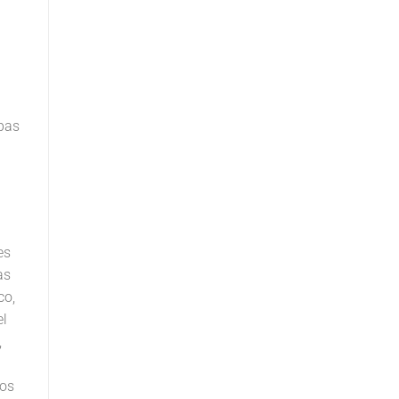
apas
es
as
co,
el
,
tos