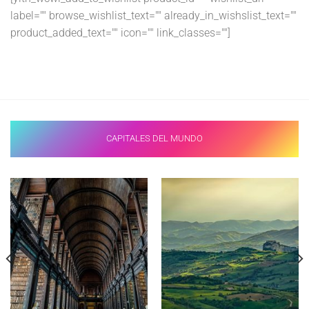
label="" browse_wishlist_text="" already_in_wishslist_text=""
product_added_text="" icon="" link_classes=""]
CAPITALES DEL MUNDO