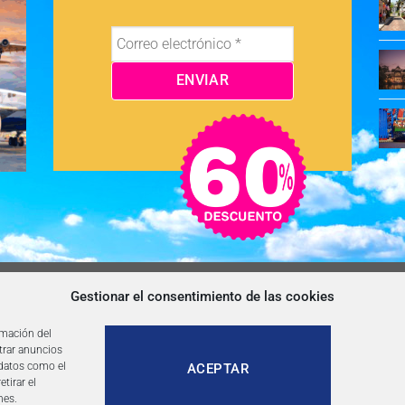
OS Y CONDICIONES
NEWSLETTER
BLOG
CONTACTO
Gestionar el consentimiento de las cookies
rmación del
trar anuncios
 datos como el
ACEPTAR
tirar el
nes.