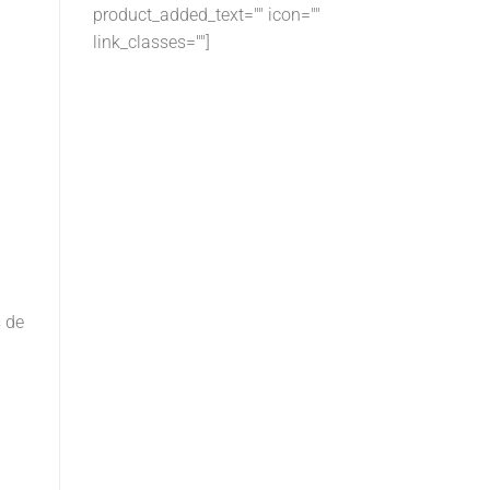
product_added_text="" icon=""
link_classes=""]
s de