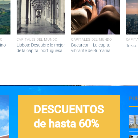
DO
CAPITALES DEL MUNDO
CAPITALES DEL MUNDO
CAPIT
ino
Lisboa: Descubre lo mejor
Bucarest – La capital
Tokio:
de la capital portuguesa
vibrante de Rumania
PU
DESCUENTOS
de hasta 60%