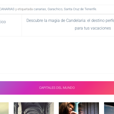
 CANARIAS
y etiquetada
canarias
,
Garachico
,
Santa Cruz de Tenerife
.
Descubre la magia de Candelaria: el destino perf
tico
para tus vacaciones
CAPITALES DEL MUNDO