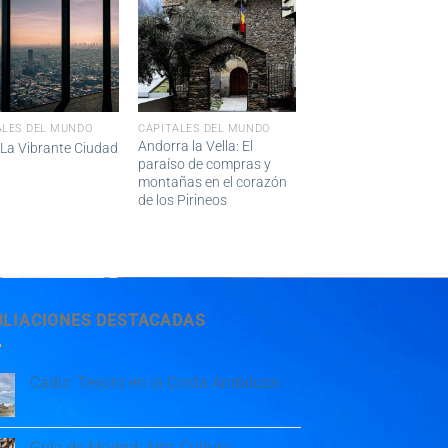
ALES DEL MUNDO
CAPITALES DEL MUNDO
Andorra la Vella: El
 La Vibrante Ciudad
paraíso de compras y
montañas en el corazón
de los Pirineos
BLIACIONES DESTACADAS
Cádiz: Tesoro en la Costa Andaluza
Guía de Madrid: Arte, Cultura,