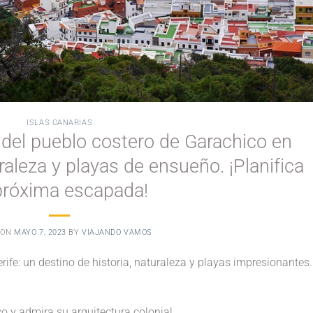
ISLAS CANARIAS
del pueblo costero de Garachico en
uraleza y playas de ensueño. ¡Planifica
próxima escapada!
 ON
MAYO 7, 2023
BY
VIAJANDO VAMOS
ife: un destino de historia, naturaleza y playas impresionantes.
o y admira su arquitectura colonial.