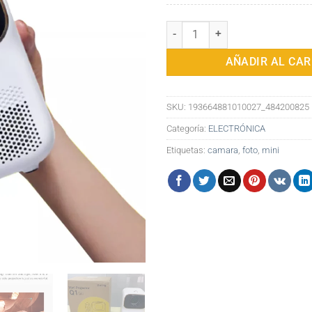
Proyector Portátil Mini LED Wup
AÑADIR AL CAR
SKU:
193664881010027_484200825
Categoría:
ELECTRÓNICA
Etiquetas:
camara
,
foto
,
mini