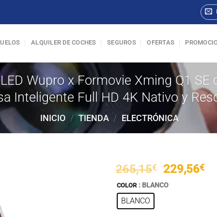
VUELOS
ALQUILER DE COCHES
SEGUROS
OFERTAS
PROMOCI
ni LED Wupro x Formovie Xming Q1 SE
sa Inteligente Full HD 4K Nativo y Re
INICIO
/
TIENDA
/
ELECTRÓNICA
El
El
265,15
€
229,56
€
precio
pr
: BLANCO
COLOR
original
ac
BLANCO
era:
es
265,15€.
22