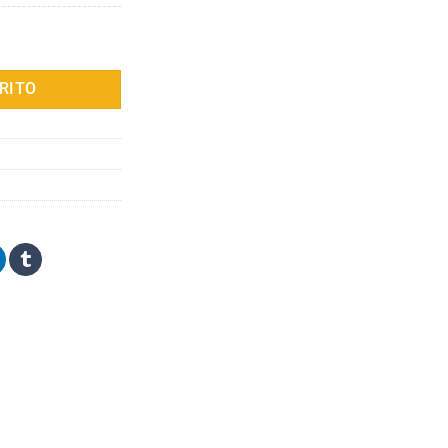
ro x Formovie Xming Q1 SE con 150 Lúmenes ANSI, Teatro en Casa Intel
RITO