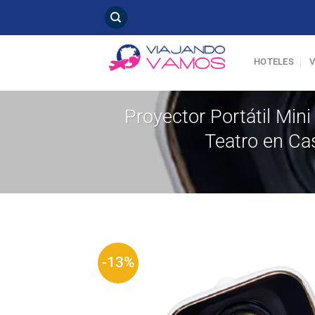
Saltar
al
contenido
HOTELES
Proyector Portátil Mi
Teatro en Ca
-13%