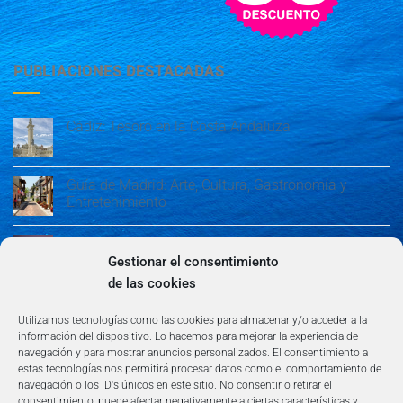
PUBLIACIONES DESTACADAS
Cádiz: Tesoro en la Costa Andaluza
Guía de Madrid: Arte, Cultura, Gastronomía y
Entretenimiento
Guía de Madrid: Arte, Cultura, Gastronomía y
Entretenimiento
Gestionar el consentimiento
de las cookies
Algeciras: Belleza en la Costa del Sol
Utilizamos tecnologías como las cookies para almacenar y/o acceder a la
información del dispositivo. Lo hacemos para mejorar la experiencia de
navegación y para mostrar anuncios personalizados. El consentimiento a
estas tecnologías nos permitirá procesar datos como el comportamiento de
navegación o los ID's únicos en este sitio. No consentir o retirar el
consentimiento, puede afectar negativamente a ciertas características y