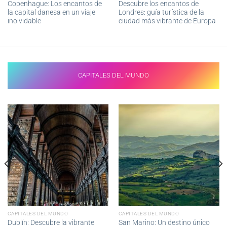
Copenhague: Los encantos de
Descubre los encantos de
la capital danesa en un viaje
Londres: guía turística de la
inolvidable
ciudad más vibrante de Europa
CAPITALES DEL MUNDO
CAPITALES DEL MUNDO
CAPITALES DEL MUNDO
Dublín: Descubre la vibrante
San Marino: Un destino único