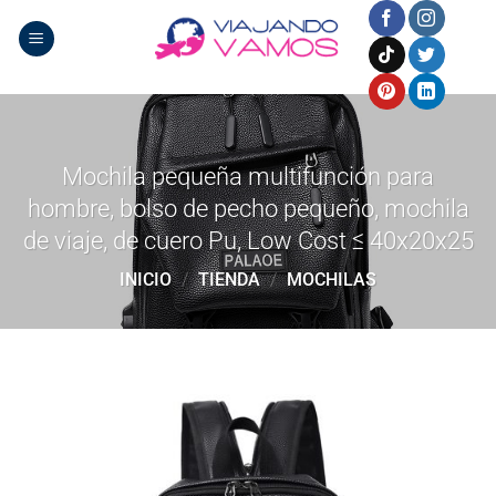
Saltar
al
contenido
Mochila pequeña multifunción para
hombre, bolso de pecho pequeño, mochila
de viaje, de cuero Pu, Low Cost ≤ 40x20x25
INICIO
/
TIENDA
/
MOCHILAS