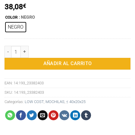
38,08
€
: NEGRO
COLOR
NEGRO
Mochila pequeña multifunción para hombre, bolso de pecho pequeño,
AÑADIR AL CARRITO
EAN:
14:193_23382403
SKU:
14:193_23382403
Categorías:
LOW COST
,
MOCHILAS
,
≤ 40x20x25