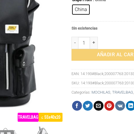
China
Sin existencias
Mochila de viaje de cuero, bolsa
AÑADIR AL CAR
EAN:
14:193#Black;200007763:2013
SKU:
14:193#Black;200007763:201
Categorías:
MOCHILAS
,
TRAVELBAG
TRAVELBAG
≤ 55x40x20