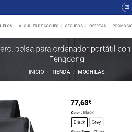
VUELOS
ALQUILER DE COCHES
SEGUROS
OFERTAS
PROMOCI
uero, bolsa para ordenador portátil co
Fengdong
INICIO
/
TIENDA
/
MOCHILAS
77,63
€
: Black
Color
Black
Grey
: China
Ships From