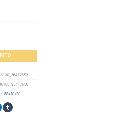
 para ordenador portátil con usb 15,6, para hombre Fengdong cantidad
RITO
36100_26417658
336100_26417658
,
≤ 55x40x20