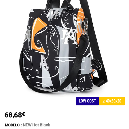
LOW COST
≤ 40x30x20
68,68
€
: NEW Hot Black
MODELO