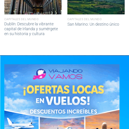
CAPITALES DEL MUNDO
CAPITALES DEL MUNDO
Dublín: Descubre la vibrante
San Marino: Un destino único
capital de Irlanda y sumérgete
en su historia y cultura