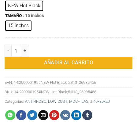
NEW Hot Black
: 15 inches
TAMAÑO
15 inches
Mochila Antirrobo de Estilo Urbano: Elegante Durabilidad en Tela O
AÑADIR AL CARRITO
EAN:
14:200000195#NEW Hot Black;5:313_26985456
SKU:
14:200000195#NEW Hot Black;5:313_26985456
Categorías:
ANTIRROBO
,
LOW COST
,
MOCHILAS
,
≤ 40x30x20