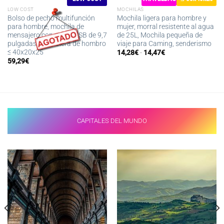
LOW COST
MOCHILAS
Bolso de pecho multifunción
Mochila ligera para hombre y
para hombre, mochila de
mujer, morral resistente al agua
mensajero con carga USB de 9,7
de 25L, Mochila pequeña de
pulgadas, bandolera de hombro
viaje para Caming, senderismo
≤ 40x20x25
Rango
14,28
€
-
14,47
€
de
59,29
€
precios:
desde
14,28€
hasta
14,47€
CAPITALES DEL MUNDO