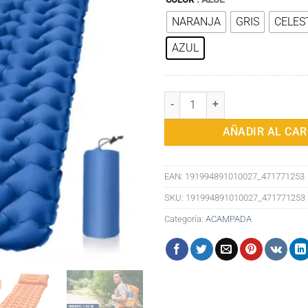
NARANJA
GRIS
CELES
AZUL
Colchoneta de camping inflable u
AÑADIR AL CAR
EAN:
191994891010027_471771253
SKU:
191994891010027_471771253
Categoría:
ACAMPADA