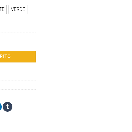
TE
VERDE
ltraligera y compacta con almohada, aislada para acampar, mochilero,
RITO