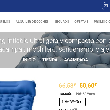
VUELOS
ALQUILER DE COCHES
SEGUROS
OFERTAS
PROMOCI
 inflable ultraligera y compacta con 
acampar, mochilero, senderismo, viaje
INICIO
/
TIENDA
/
ACAMPADA
El
El
66,58
€
50,60
€
precio
prec
: 196*68*9cm
TAMAÑO
original
actu
196*68*9cm
era:
es:
66,58€.
50,6
: AZUL
COLOR