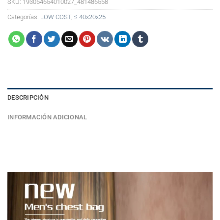
SKU:
193054654010027_481486558
Categorías:
LOW COST
,
≤ 40x20x25
DESCRIPCIÓN
INFORMACIÓN ADICIONAL