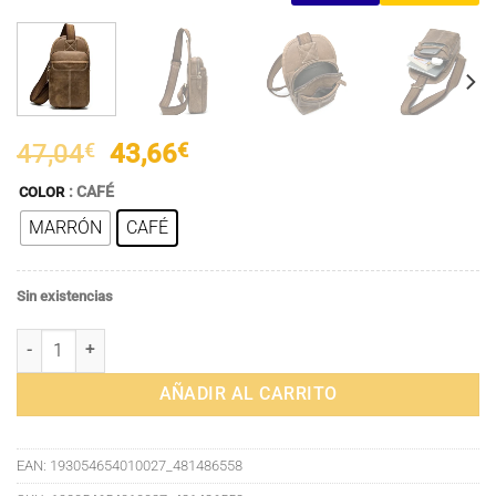
El
El
47,04
€
43,66
€
precio
precio
: CAFÉ
COLOR
original
actual
MARRÓN
CAFÉ
era:
es:
47,04€.
43,66€.
Sin existencias
Bolso de Hombro y Pecho Vintage para Hombre en Cuero Genuino - Es
AÑADIR AL CARRITO
EAN:
193054654010027_481486558