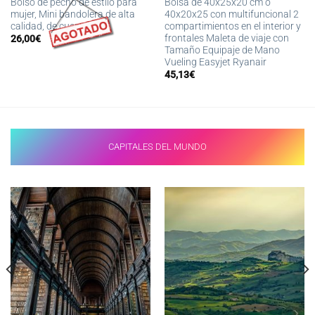
Bolso de pecho de estilo para
Bolsa de 40x25x20 cm o
mujer, Mini bandolera de alta
40x20x25 con multifuncional 2
calidad, de cuero PU
compartimientos en el interior y
frontales Maleta de viaje con
26,00
€
Tamaño Equipaje de Mano
Vueling Easyjet Ryanair
45,13
€
CAPITALES DEL MUNDO