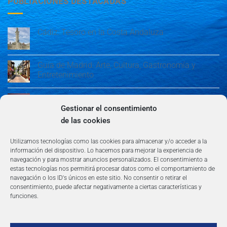
PUBLIACIONES DESTACADAS
Cádiz: Tesoro en la Costa Andaluza
Guía de Madrid: Arte, Cultura, Gastronomía y
Entretenimiento
Guía de Madrid: Arte, Cultura, Gastronomía y
Entretenimiento
Gestionar el consentimiento
de las cookies
Algeciras: Belleza en la Costa del Sol
Utilizamos tecnologías como las cookies para almacenar y/o acceder a la
información del dispositivo. Lo hacemos para mejorar la experiencia de
navegación y para mostrar anuncios personalizados. El consentimiento a
estas tecnologías nos permitirá procesar datos como el comportamiento de
navegación o los ID's únicos en este sitio. No consentir o retirar el
consentimiento, puede afectar negativamente a ciertas características y
funciones.
AVISO LEGAL
POLÍTICA DE PRIVACIDAD
TÉRMINOS Y CONDICIONES
NEWSLETTER
BLOG
CONTACTO
Copyright 2026 ©
360group.es