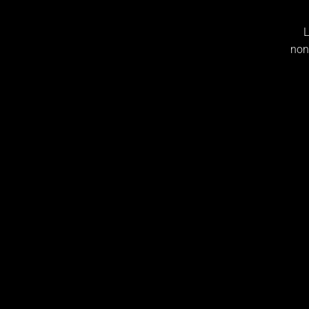
L
non