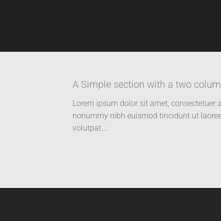
A Simple section with a two colum
Lorem ipsum dolor sit amet, consectetuer a
nonummy nibh euismod tincidunt ut laoree
volutpat….