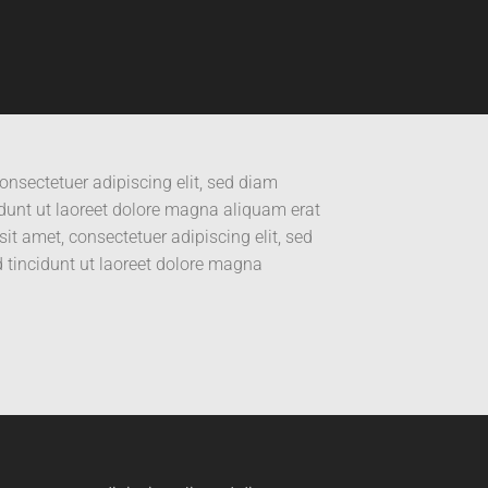
onsectetuer adipiscing elit, sed diam
unt ut laoreet dolore magna aliquam erat
it amet, consectetuer adipiscing elit, sed
incidunt ut laoreet dolore magna