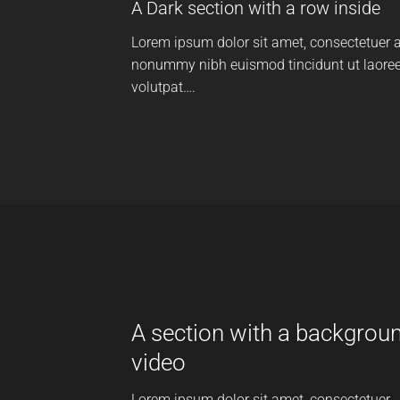
A Dark section with a row inside
Lorem ipsum dolor sit amet, consectetuer a
nonummy nibh euismod tincidunt ut laoree
volutpat….
A section with a backgrou
video
Lorem ipsum dolor sit amet, consectetuer