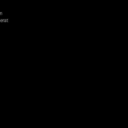
am
erat