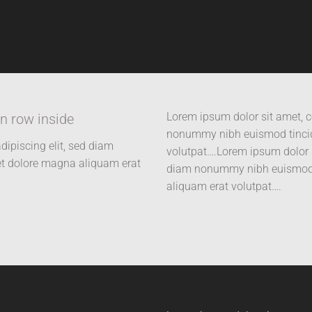
Lorem ipsum dolor sit amet, c
n row inside
nonummy nibh euismod tincid
dipiscing elit, sed diam
volutpat….Lorem ipsum dolor s
t dolore magna aliquam erat
diam nonummy nibh euismod t
aliquam erat volutpat….