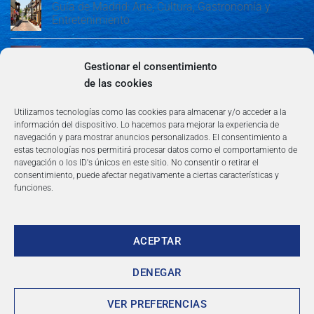
Guía de Madrid: Arte, Cultura, Gastronomía y
Entretenimiento
Guía de Madrid: Arte, Cultura, Gastronomía y
Entretenimiento
Gestionar el consentimiento
de las cookies
Algeciras: Belleza en la Costa del Sol
Utilizamos tecnologías como las cookies para almacenar y/o acceder a la
información del dispositivo. Lo hacemos para mejorar la experiencia de
navegación y para mostrar anuncios personalizados. El consentimiento a
estas tecnologías nos permitirá procesar datos como el comportamiento de
navegación o los ID's únicos en este sitio. No consentir o retirar el
consentimiento, puede afectar negativamente a ciertas características y
funciones.
AVISO LEGAL
POLÍTICA DE PRIVACIDAD
TÉRMINOS Y CONDICIONES
NEWSLETTER
BLOG
CONTACTO
Copyright 2026 ©
360group.es
ACEPTAR
DENEGAR
VER PREFERENCIAS