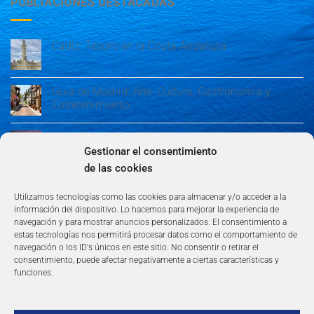
PUBLIACIONES DESTACADAS
Cádiz: Tesoro en la Costa Andaluza
Guía de Madrid: Arte, Cultura, Gastronomía y
Entretenimiento
Guía de Madrid: Arte, Cultura, Gastronomía y
Entretenimiento
Gestionar el consentimiento
de las cookies
Algeciras: Belleza en la Costa del Sol
Utilizamos tecnologías como las cookies para almacenar y/o acceder a la
información del dispositivo. Lo hacemos para mejorar la experiencia de
navegación y para mostrar anuncios personalizados. El consentimiento a
estas tecnologías nos permitirá procesar datos como el comportamiento de
navegación o los ID's únicos en este sitio. No consentir o retirar el
consentimiento, puede afectar negativamente a ciertas características y
funciones.
AVISO LEGAL
POLÍTICA DE PRIVACIDAD
TÉRMINOS Y CONDICIONES
NEWSLETTER
BLOG
CONTACTO
Copyright 2026 ©
360group.es